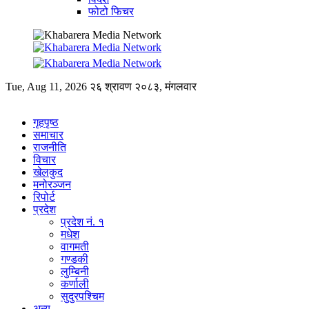
फोटो फिचर
Tue, Aug 11, 2026
२६ श्रावण २०८३, मंगलवार
गृहपृष्ठ
समाचार
राजनीति
विचार
खेलकुद
मनोरञ्जन
रिपोर्ट
प्रदेश
प्रदेश नं. १
मधेश
वागमती
गण्डकी
लुम्बिनी
कर्णाली
सुदुरपश्चिम
अन्य