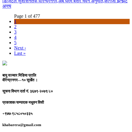
डिजिटल सुशासनतर्फ वीरेन्द्रनगर,अब घरमै बसेर भवन अनुमति,कागजी झन्झट
अन्त्य
Page 1 of 477
1
2
3
4
5
Next ›
Last »
बायु सञ्चार मिडिया प्रालि
वीरेन्द्रनगर—१० सुर्खेत ।
सूचना विभाग दर्ता नं.
३६७९-२०७९/८०
प्रकाशक/सम्पादक
मधुवन विसी
+९७७-९८५८०५०३३५
khabarera@gmail.com