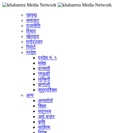
गृहपृष्ठ
समाचार
राजनीति
विचार
खेलकुद
मनोरञ्जन
रिपोर्ट
प्रदेश
प्रदेश नं. १
मधेश
वागमती
गण्डकी
लुम्बिनी
कर्णाली
सुदुरपश्चिम
अन्य
अन्तर्वार्ता
शिक्षा
स्वास्थ्य
अर्थ बजार
कृषि
साहित्य
विदेश