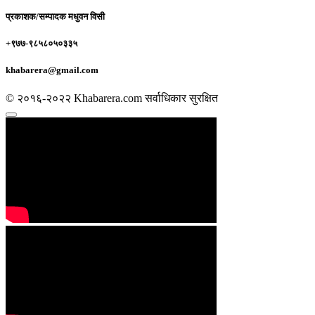
प्रकाशक/सम्पादक
मधुवन विसी
+९७७-९८५८०५०३३५
khabarera@gmail.com
© २०१६-२०२२ Khabarera.com सर्वाधिकार सुरक्षित