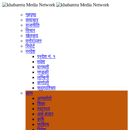
गृहपृष्ठ
समाचार
राजनीति
विचार
खेलकुद
मनोरञ्जन
रिपोर्ट
प्रदेश
प्रदेश नं. १
मधेश
वागमती
गण्डकी
लुम्बिनी
कर्णाली
सुदुरपश्चिम
अन्य
अन्तर्वार्ता
शिक्षा
स्वास्थ्य
अर्थ बजार
कृषि
साहित्य
विदेश