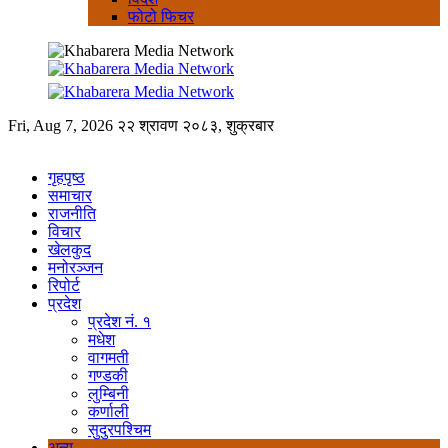
फोटो फिचर
Fri, Aug 7, 2026
२२ श्रावण २०८३, शुक्रबार
गृहपृष्ठ
समाचार
राजनीति
विचार
खेलकुद
मनोरञ्जन
रिपोर्ट
प्रदेश
प्रदेश नं. १
मधेश
वागमती
गण्डकी
लुम्बिनी
कर्णाली
सुदुरपश्चिम
अन्य