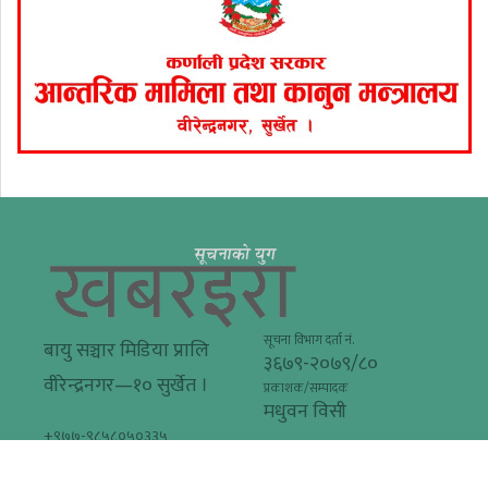
सूचना विभाग दर्ता नं.
बायु सञ्चार मिडिया प्रालि
३६७९-२०७९/८०
वीरेन्द्रनगर—१० सुर्खेत ।
प्रकाशक/सम्पादक
मधुवन विसी
+९७७-९८५८०५०३३५
khabarera@gmail.com