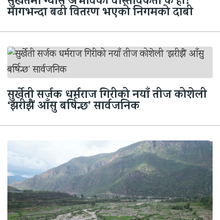
सुर्खेतमा ग्यास अभावको वास्तविकता के हो?
मागभन्दा बढी वितरण भएको निगमको दाबी
सुर्खेती सर्जक धर्मराज गिरीको नयाँ तीज कोशेली
‘झरीझैं आँसु बर्षिन्छ’ सार्वजनिक