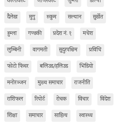
कालीकाेट
जाजरकाेट
जुम्ला
डाेल्पा
दैलेख
मुगु
रुकुम
सल्यान
सुर्खेत
हुम्ला
गण्डकी
प्रदेश नं. १
मधेश
लुम्बिनी
वागमती
सुदुरपश्चिम
प्रविधि
फोटो फिचर
बलिउड/हलिउड
भिडियो
मनोरञ्जन
मुख्य समाचार
राजनीति
राशिफल
रिपोर्ट
रोचक
विचार
विदेश
शिक्षा
समाचार
साहित्य
स्वास्थ्य