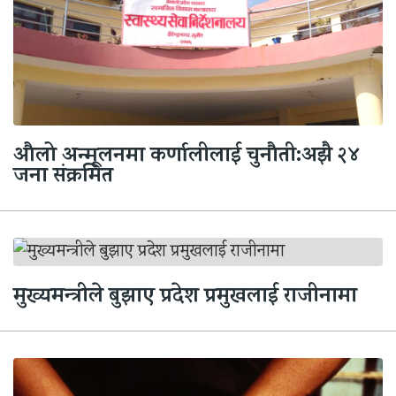
औलो अन्मूलनमा कर्णालीलाई चुनौती:अझै २४
जना संक्रमित
मुख्यमन्त्रीले बुझाए प्रदेश प्रमुखलाई राजीनामा