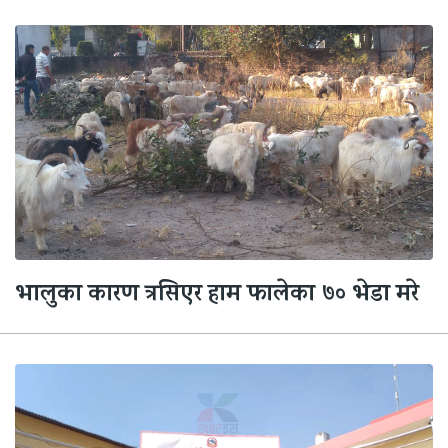
भालुका कारण त्रसिएर हाम फालेका ७० भेडा मरे