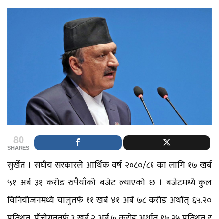
80
SHARES
सुर्खेत । संघीय सरकारले आर्थिक वर्ष २०८०/८१ का लागि १७ खर्ब
५१ अर्ब ३१ करोड रुपैयाँको बजेट ल्याएको छ । बजेटमध्ये कुल
विनियोजनमध्ये चालुतर्फ ११ खर्ब ४१ अर्ब ७८ करोड अर्थात् ६५.२०
प्रतिशत, पूँजीगततर्फ ३ खर्ब २ अर्ब ७ करोड अर्थात् १७.२५ प्रतिशत र