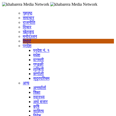
गृहपृष्ठ
समाचार
राजनीति
विचार
खेलकुद
मनोरञ्जन
रिपोर्ट
प्रदेश
प्रदेश नं. १
मधेश
वागमती
गण्डकी
लुम्बिनी
कर्णाली
सुदुरपश्चिम
अन्य
अन्तर्वार्ता
शिक्षा
स्वास्थ्य
अर्थ बजार
कृषि
साहित्य
विदेश