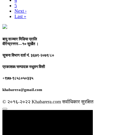
4
5
Next ›
Last »
बायु सञ्चार मिडिया प्रालि
वीरेन्द्रनगर—१० सुर्खेत ।
सूचना विभाग दर्ता नं.
३६७९-२०७९/८०
प्रकाशक/सम्पादक
मधुवन विसी
+९७७-९८५८०५०३३५
khabarera@gmail.com
© २०१६-२०२२ Khabarera.com सर्वाधिकार सुरक्षित