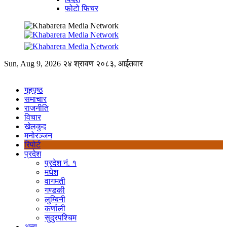
फोटो फिचर
Sun, Aug 9, 2026
२४ श्रावण २०८३, आईतवार
गृहपृष्ठ
समाचार
राजनीति
विचार
खेलकुद
मनोरञ्जन
रिपोर्ट
प्रदेश
प्रदेश नं. १
मधेश
वागमती
गण्डकी
लुम्बिनी
कर्णाली
सुदुरपश्चिम
अन्य