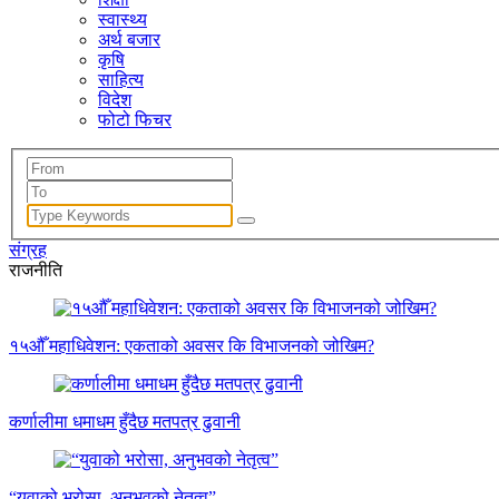
स्वास्थ्य
अर्थ बजार
कृषि
साहित्य
विदेश
फोटो फिचर
संग्रह
राजनीति
१५औँ महाधिवेशन: एकताको अवसर कि विभाजनको जोखिम?
कर्णालीमा धमाधम हुँदैछ मतपत्र ढुवानी
“युवाको भरोसा, अनुभवको नेतृत्व”