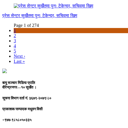
प्रेस सेन्टर सुर्खेतमा पुनः टेकेन्द्र, सचिवमा खिम
Page 1 of 274
1
2
3
4
5
Next ›
Last »
बायु सञ्चार मिडिया प्रालि
वीरेन्द्रनगर—१० सुर्खेत ।
सूचना विभाग दर्ता नं.
३६७९-२०७९/८०
प्रकाशक/सम्पादक
मधुवन विसी
+९७७-९८५८०५०३३५