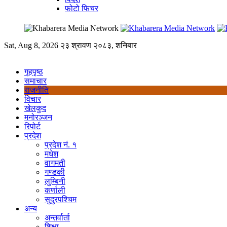
फोटो फिचर
Sat, Aug 8, 2026
२३ श्रावण २०८३, शनिबार
गृहपृष्ठ
समाचार
राजनीति
विचार
खेलकुद
मनोरञ्जन
रिपोर्ट
प्रदेश
प्रदेश नं. १
मधेश
वागमती
गण्डकी
लुम्बिनी
कर्णाली
सुदुरपश्चिम
अन्य
अन्तर्वार्ता
शिक्षा