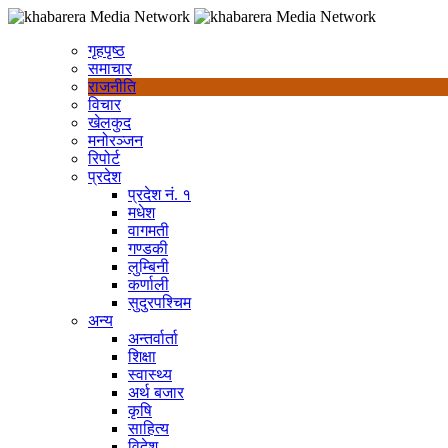
गृहपृष्ठ
समाचार
राजनीति
विचार
खेलकुद
मनोरञ्जन
रिपोर्ट
प्रदेश
प्रदेश नं. १
मधेश
वागमती
गण्डकी
लुम्बिनी
कर्णाली
सुदुरपश्चिम
अन्य
अन्तर्वार्ता
शिक्षा
स्वास्थ्य
अर्थ बजार
कृषि
साहित्य
विदेश