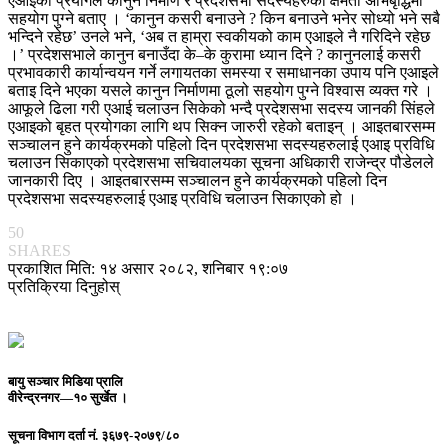
एआइको प्रयोगले कानुन निर्माण र प्रदेशसभा सदस्यहरुको क्षमता अभिबृद्धिमा
सहयोग पुग्ने बताए । ‘कानुन कसरी बनाउने ? किन बनाउने भनेर सोध्यो भने सबै
भन्दिने रहेछ’ उनले भने, ‘अब त हाम्रा स्वकीयको काम एआइले नै गरिदिने रहेछ
।’ प्रदेशसभाले कानुन बनाउँदा के–के कुरामा ध्यान दिने ? कानुनलाई कसरी
प्रभावकारी कार्यान्वयन गर्ने लगायतका समस्या र समाधानका उपाय पनि एआइले
बताइ दिने भएका यसले कानुन निर्माणमा ठूलो सहयोग पुग्ने विश्वास व्यक्त गरे ।
आफूले ढिला गरी एआई चलाउन सिकेको भन्दै प्रदेशसभा सदस्य जानकी सिंहले
एआइको बृहत प्रयोगका लागि थप सिक्न जारुरी रहेको बताइन् । आइतबारसम्म
सञ्चालन हुने कार्यक्रमको पहिलो दिन प्रदेशसभा सदस्यहरुलाई एआइ प्रविधि
चलाउन सिकाएको प्रदेशसभा सचिवालयका सूचना अधिकारी राजेन्द्र पौडेलले
जानकारी दिए । आइतबारसम्म सञ्चालन हुने कार्यक्रमको पहिलो दिन
प्रदेशसभा सदस्यहरुलाई एआइ प्रविधि चलाउन सिकाएको हो ।
50
SHARES
प्रकाशित मिति: १४ असार २०८२, शनिबार १९:०७
प्रतिक्रिया दिनुहोस्
बायु सञ्चार मिडिया प्रालि
वीरेन्द्रनगर—१० सुर्खेत ।
सूचना विभाग दर्ता नं.
३६७९-२०७९/८०