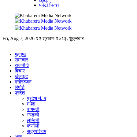
फोटो फिचर
Fri, Aug 7, 2026
२२ श्रावण २०८३, शुक्रबार
गृहपृष्ठ
समाचार
राजनीति
विचार
खेलकुद
मनोरञ्जन
रिपोर्ट
प्रदेश
प्रदेश नं. १
मधेश
वागमती
गण्डकी
लुम्बिनी
कर्णाली
सुदुरपश्चिम
अन्य