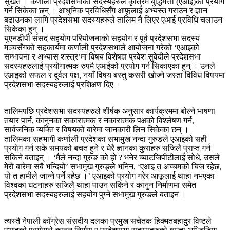
सुर्खेत । कर्णाली प्रदेशसभाका सदस्यहरुले कृत्रिम बुद्धिमत्ता (एआइ)को प्रयोग
गर्न सिकेका छन् । आधुनिक प्रविधिसँग आफूलाई अभ्यस्त गराउन र ज्ञान
बढाउनका लागि प्रदेशसभा सदस्यहरुले तालिम नै लिएर एआई प्रविधि चलाउन
सिकेका हुन् ।
युएनडीपी संसद सहयोग परियोजनाको सहयोग र पूर्व प्रदेशसभा सदस्य
मञ्चसँगको सहकार्यमा कर्णाली प्रदेशसभाले आयोजना गरेको ‘एआइको
सम्भावना र अभ्यास शस्त्र’मा विषय विशेषज्ञ प्रवेश सुवेदीले प्रदेशसभा
सदस्यहरुलाई प्रयोगात्मक रुपमै एआईको प्रयोग गर्न सिकाएका हुन् । उनले
एआइको सफल र दुर्वल पक्ष, नयाँ विषय बस्तु कसरी खोज्ने जस्ता विविध विषयमा
प्रदेशसभा सदस्यहरुलाई प्रशिक्षण दिए ।
तालिमपछि प्रदेशसभा सदस्यहरुले शीर्षक अनुसार कार्यक्रममा बोल्ने भाषणा
तयार पार्न, कानुनका सकारात्मक र नकारात्मक पक्षको विश्लेषण गर्न,
सार्वजनिक व्यक्ति र विषयको बारेमा जानकारी लिन सिकेका छन् ।
तालिमका सहभागी कर्णाली प्रदेशका सभामुख नन्दा गुरुङले एआइको सही
प्रयोग गर्न सके समयको बचत हुने र धेरै ज्ञानका कुराहरु सजिलै प्राप्त गर्न
सकिने बताइन् । ‘मैले नन्दा गुरुङ को हो ? भनेर च्याटजिपीटीलाई सोधे, उसले
मेरो बारेमा सबै भन्दियो’ सभामुख गुरुङ्ले भनिन, ‘एआइ त अच्चमको चिज रहेछ,
यो त हामीले जान्ने पर्ने रहेछ ।’ एआइको प्रयोग गरेर आफूलाई थाहा नभएका
विश्वका घटनाहरु सजिलै थाहा पाउन सकिने र कानुन निर्माणमा समेत
प्रदेशसभा सदस्यहरुलाई सहयोग पुग्ने सभामुख गुरुङले बताइन ।
त्यस्तै नेपाली काँग्रेस संसदीय दलका प्रमुख सचेतक हिक्मतबहादुर विष्टले