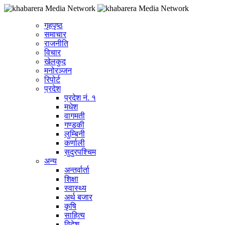
गृहपृष्ठ
समाचार
राजनीति
विचार
खेलकुद
मनोरञ्जन
रिपोर्ट
प्रदेश
प्रदेश नं. १
मधेश
वागमती
गण्डकी
लुम्बिनी
कर्णाली
सुदुरपश्चिम
अन्य
अन्तर्वार्ता
शिक्षा
स्वास्थ्य
अर्थ बजार
कृषि
साहित्य
विदेश