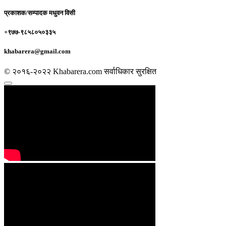
प्रकाशक/सम्पादक
मधुवन विसी
+९७७-९८५८०५०३३५
khabarera@gmail.com
© २०१६-२०२२ Khabarera.com सर्वाधिकार सुरक्षित