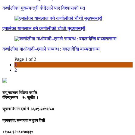
कर्णालीका मुख्यमन्त्री कँडेलले पाए विश्वासको मत
एमालेका यामलाल बने कर्णालीको चौथो मुख्यमन्त्री
कर्णालीमा माओवादी–एमाले सम्बन्ध : बदलादेखि बाध्यतासम्म
Page 1 of 2
1
2
बायु सञ्चार मिडिया प्रालि
वीरेन्द्रनगर—१० सुर्खेत ।
सूचना विभाग दर्ता नं.
३६७९-२०७९/८०
प्रकाशक/सम्पादक
मधुवन विसी
+९७७-९८५८०५०३३५