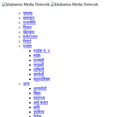
गृहपृष्ठ
समाचार
राजनीति
विचार
खेलकुद
मनोरञ्जन
रिपोर्ट
प्रदेश
प्रदेश नं. १
मधेश
वागमती
गण्डकी
लुम्बिनी
कर्णाली
सुदुरपश्चिम
अन्य
अन्तर्वार्ता
शिक्षा
स्वास्थ्य
अर्थ बजार
कृषि
साहित्य
विदेश