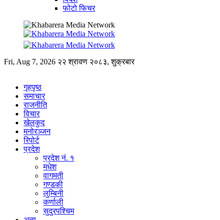
फोटो फिचर
Fri, Aug 7, 2026
२२ श्रावण २०८३, शुक्रबार
गृहपृष्ठ
समाचार
राजनीति
विचार
खेलकुद
मनोरञ्जन
रिपोर्ट
प्रदेश
प्रदेश नं. १
मधेश
वागमती
गण्डकी
लुम्बिनी
कर्णाली
सुदुरपश्चिम
अन्य