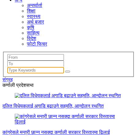
अन्तर्वार्ता
शिक्षा
स्वास्थ्य
अर्थ बजार
कृषि
साहित्य
विदेश
फोटो फिचर
संग्रह
कर्णाली प्रदेशसभा
दलित विधेयकलाई अगाडि बढाउने सहमति, आन्दोलन स्थगित
कांग्रेसले मन्त्री छान्न नसक्दा कर्णाली सरकार विस्तारमा ढिलाई