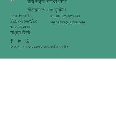
बायु सञ्चार मिडिया प्रालि
वीरेन्द्रनगर—१० सुर्खेत ।
+९७७-९८५८०५०३३५
सूचना विभाग दर्ता नं.
३६७९-२०७९/८०
khabarera@gmail.com
प्रकाशक/सम्पादक
मधुवन विसी
© २०१६-२०२२ Khabarera.com सर्वाधिकार सुरक्षित