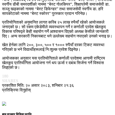
स्वर्गीय डीबी समरदर्शीको नाममा “बेस्ट गोलकिपर”, शिक्षाप्रेमी समाजसेवी डा.
सञ्जु खड्काको नाममा “बेस्ट डिफेन्डर” तथा समाजसेवी स्वर्गीय डा. हरि
सापकोटाको नाममा “बेस्ट स्कोरर” पुरस्कार प्रदान गरिनेछ।
प्रतियोगिताको अनुमानित लागत करिब २५ लाख रुपैयाँ रहेको आयोजकले
जनाएको छ। सो रकम एकेडेमीले व्यवस्थापन गर्ने र कर्णाली प्रदेश खेलकुद
विकास परिषद्ले केही सहयोग गर्ने आश्वासन दिएको अध्यक्ष केसीले जानकारी
दिए। अन्य सरकारी निकायबाट भने उल्लेख्य सहयोग नपाएको उनको भनाइ छ।
खेल हेर्नका लागि २००, ३००, ५०० र १००० रुपैयाँ दरका टिकट व्यवस्था
गरिएको छ भने विद्यार्थीहरूलाई निःशुल्क प्रवेश दिइनेछ।
आयोजकका अनुसार यस प्रतियोगिताले कर्णाली प्रदेशमा आगामी राष्ट्रिय
खेलकुद प्रतियोगिता आयोजना गर्न थप ऊर्जा र दबाब सिर्जना गर्ने विश्वास
लिइएको छ।
180
SHARES
प्रकाशित मिति: २० असार २०८३, शनिबार २१:३६
प्रतिक्रिया दिनुहोस्
बायु सञ्चार मिडिया प्रालि