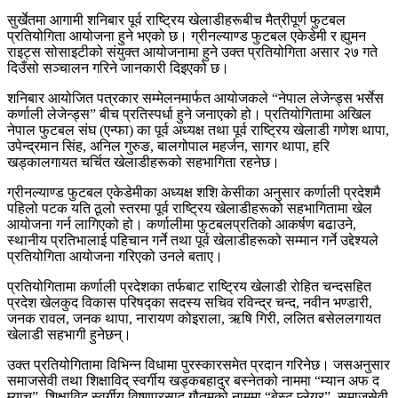
सुर्खेतमा आगामी शनिबार पूर्व राष्ट्रिय खेलाडीहरूबीच मैत्रीपूर्ण फुटबल
प्रतियोगिता आयोजना हुने भएको छ। ग्रीनल्याण्ड फुटबल एकेडेमी र ह्युमन
राइट्स सोसाइटीको संयुक्त आयोजनामा हुने उक्त प्रतियोगिता असार २७ गते
दिउँसो सञ्चालन गरिने जानकारी दिइएको छ।
शनिबार आयोजित पत्रकार सम्मेलनमार्फत आयोजकले “नेपाल लेजेन्ड्स भर्सेस
कर्णाली लेजेन्ड्स” बीच प्रतिस्पर्धा हुने जनाएको हो। प्रतियोगितामा अखिल
नेपाल फुटबल संघ (एन्फा) का पूर्व अध्यक्ष तथा पूर्व राष्ट्रिय खेलाडी गणेश थापा,
उपेन्द्रमान सिंह, अनिल गुरुङ, बालगोपाल महर्जन, सागर थापा, हरि
खड्कालगायत चर्चित खेलाडीहरूको सहभागिता रहनेछ।
ग्रीनल्याण्ड फुटबल एकेडेमीका अध्यक्ष शशि केसीका अनुसार कर्णाली प्रदेशमै
पहिलो पटक यति ठूलो स्तरमा पूर्व राष्ट्रिय खेलाडीहरूको सहभागितामा खेल
आयोजना गर्न लागिएको हो। कर्णालीमा फुटबलप्रतिको आकर्षण बढाउने,
स्थानीय प्रतिभालाई पहिचान गर्ने तथा पूर्व खेलाडीहरूको सम्मान गर्ने उद्देश्यले
प्रतियोगिता आयोजना गरिएको उनले बताए।
प्रतियोगितामा कर्णाली प्रदेशका तर्फबाट राष्ट्रिय खेलाडी रोहित चन्दसहित
प्रदेश खेलकुद विकास परिषद्का सदस्य सचिव रविन्द्र चन्द, नवीन भण्डारी,
जनक रावल, जनक थापा, नारायण कोइराला, ऋषि गिरी, ललित बसेललगायत
खेलाडी सहभागी हुनेछन्।
उक्त प्रतियोगितामा विभिन्न विधामा पुरस्कारसमेत प्रदान गरिनेछ। जसअनुसार
समाजसेवी तथा शिक्षाविद् स्वर्गीय खड्कबहादुर बस्नेतको नाममा “म्यान अफ द
म्याच”, शिक्षाविद् स्वर्गीय विष्णुप्रसाद गौतमको नाममा “बेस्ट प्लेयर”, समाजसेवी