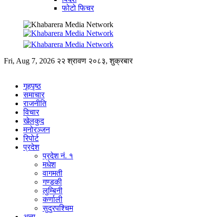
फोटो फिचर
Fri, Aug 7, 2026
२२ श्रावण २०८३, शुक्रबार
गृहपृष्ठ
समाचार
राजनीति
विचार
खेलकुद
मनोरञ्जन
रिपोर्ट
प्रदेश
प्रदेश नं. १
मधेश
वागमती
गण्डकी
लुम्बिनी
कर्णाली
सुदुरपश्चिम
अन्य