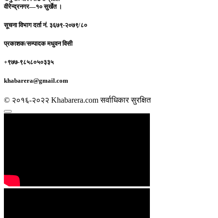
वीरेन्द्रनगर—१० सुर्खेत ।
सूचना विभाग दर्ता नं.
३६७९-२०७९/८०
प्रकाशक/सम्पादक
मधुवन विसी
+९७७-९८५८०५०३३५
khabarera@gmail.com
© २०१६-२०२२ Khabarera.com सर्वाधिकार सुरक्षित