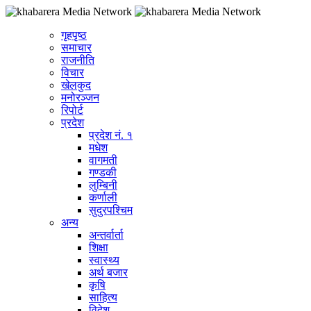
गृहपृष्ठ
समाचार
राजनीति
विचार
खेलकुद
मनोरञ्जन
रिपोर्ट
प्रदेश
प्रदेश नं. १
मधेश
वागमती
गण्डकी
लुम्बिनी
कर्णाली
सुदुरपश्चिम
अन्य
अन्तर्वार्ता
शिक्षा
स्वास्थ्य
अर्थ बजार
कृषि
साहित्य
विदेश