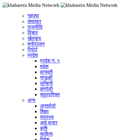
गृहपृष्ठ
समाचार
राजनीति
विचार
खेलकुद
मनोरञ्जन
रिपोर्ट
प्रदेश
प्रदेश नं. १
मधेश
वागमती
गण्डकी
लुम्बिनी
कर्णाली
सुदुरपश्चिम
अन्य
अन्तर्वार्ता
शिक्षा
स्वास्थ्य
अर्थ बजार
कृषि
साहित्य
विदेश