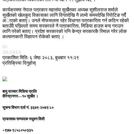
कार्यक्रममा नेपाल पत्रकार महासंघ सुर्खेतका अध्यक्ष सुशीलराज शर्माले
सुर्खेतकाे‌ खेलकुद विकासका लागि विगतदेखि नै लामाे समयदेखि रिपाेटिङ गर्दै
अाएकाे बताए। उनले माेफसलमा रहेर विधागत पत्रकारिता‌ गर्न कठिन‌ रहेको
बताउँदै पछिल्लो समय सरकारले नै पत्रकारिता, मिडिया हाउस बन्द गराउन
लागि परेको बताए। प्रदेश‌ सरकारको पनि केन्द्र सरकारकै रिमाल गरेर लाेक
कल्याणकारी विज्ञापन राेकेकाे बताए ।
60
SHARES
प्रकाशित मिति: ६ जेष्ठ २०८३, बुधबार ११:२९
प्रतिक्रिया दिनुहोस्
बायु सञ्चार मिडिया प्रालि
वीरेन्द्रनगर—१० सुर्खेत ।
सूचना विभाग दर्ता नं.
३६७९-२०७९/८०
प्रकाशक/सम्पादक
मधुवन विसी
+९७७-९८५८०५०३३५