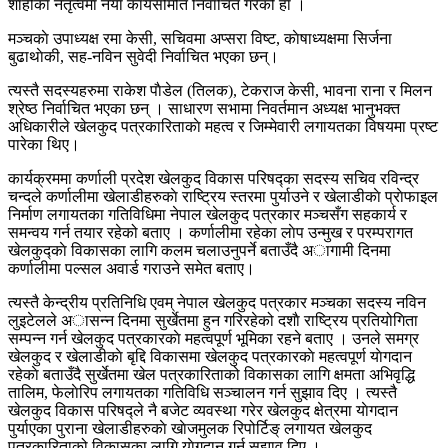
शाहीकाे नेतृत्वमा‌ नयाँ कार्यसमिति निर्वाचित गरेको हाे ।
मञ्चकाे उपाध्यक्ष रमा केसी, सचिवमा अप्सरा विष्ट, काेषाध्यक्षमा सिर्जना
बुढाथाेकी, सह-नविन‌ सुवेदी निर्वाचित भएका छन्।
त्यस्तै सदस्यहरुमा राकेश पाैडेल (तिलक), टेकराज केसी, भावना राना‌ र मिलन
श्रेष्ठ निर्वाचित भएका छन् । साधारण सभामा निवर्तमान अध्यक्ष भानुभक्त
अधिकारीले खेलकुद पत्रकारिताकाे महत्व र जिम्मेवारी लगायतका विषयमा प्रष्ट
पारेका थिए।
कार्यक्रममा कर्णाली प्रदेश खेलकुद विकास परिषद्का‌ सदस्य सचिव रविन्द्र
चन्दले कर्णालीमा खेलाडीहरुकाे राष्ट्रिय स्तरमा‌ पुर्याउने र खेलाडीकाे प्राेफाइल
निर्माण लगायतका गतिविधिमा नेपाल खेलकुद पत्रकार मञ्चसँग सहकार्य र
समन्वय गर्न तयार रहेको बताए । कर्णालीमा रहेका लाेप उन्मुख र परम्परागत
खेलकुद्काे विकासका‌ लागि कलम चलाउनुपर्ने बताउँदै अागामी दिनमा
कर्णालीमा पल्सल अवार्ड‌ गराउने समेत बताए।
त्यस्तै केन्द्रीय प्रतिनिधि एवम् नेपाल खेलकुद पत्रकार मञ्चका सदस्य नविन‌
लुइटेलले अासन्न दिनमा सुर्खेतमा‌ हुन गरिरहेको दशाै राष्ट्रिय प्रतियोगिता
सम्पन्न गर्न खेलकुद पत्रकारकाे महत्वपूर्ण भूमिका रहने बताए । उनले समग्र
खेलकुद र‌‌ खेलाडीकाे बृद्दि विकासमा‌ खेलकुद पत्रकारकाे महत्वपूर्ण याेगदान
रहेकाे बताउँदै सुर्खेतमा‌‌ खेल‌ पत्रकारिताको विकासका लागि क्षमता अभिवृद्धि
तालिम, फेलाेरिप लगायतका गतिविधि सञ्चालन गर्न‌ सुझाव दिए । त्यस्तै
खेलकुद विकास परिषद्ले नै बजेट व्यवस्था गरेर खेलकुद क्षेत्रमा याेगदान
पुर्याएका पुरान‌ा‌ खेलाडीहरुकाे खाेजमुलक‌ रिपोर्टिङ् लगायत खेलकुद
पत्रकारिताको विकासका‌ लागि याेगदान गर्न सुझाव दिए ।