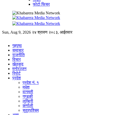
फोटो फिचर
Sun, Aug 9, 2026
२४ श्रावण २०८३, आईतवार
गृहपृष्ठ
समाचार
राजनीति
विचार
खेलकुद
मनोरञ्जन
रिपोर्ट
प्रदेश
प्रदेश नं. १
मधेश
वागमती
गण्डकी
लुम्बिनी
कर्णाली
सुदुरपश्चिम
अन्य