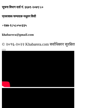
सूचना विभाग दर्ता नं.
३६७९-२०७९/८०
प्रकाशक/सम्पादक
मधुवन विसी
+९७७-९८५८०५०३३५
khabarera@gmail.com
© २०१६-२०२२ Khabarera.com सर्वाधिकार सुरक्षित