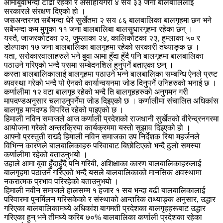
आमाबुवाभन्दा टाढा रहेका र असाहायगरी ४ सय ३३ जना बालबालिलाई
सरकारले संरक्षण दिएको हो ।
जसअन्तरगत सबैभन्दा धेरै सुर्खेतमा २ सय ८६ बालबालिका बालगृहमा छन भने
सबैभन्दा कम मुगुका ११ जना बालबालिबा बालसुधारगृहमा रहेका छन् ।
यस्तै, जाजरकोटका २२, जुम्लाका २४, कालिकोटका २३, हुम्लाका ५० र
डोल्पाका १७ जना बालबालिका बालगृहमा रहेको सरकारी तथ्याङ्क छ ।
यता, सरोकारवालाहरुले भने बुवा आमा हुँदा हुँदै पनि बालगृहमा बालबालिका
पठाउने गरिएको भन्दै यसमा सम्बेदनशिल हुनुपर्ने बताएका छन् ।
कस्ता बालबालिकालाई बालगृहमा पठाउने भन्ने बालबालिका सम्बन्धि ऐनले प्रष्ट
व्यवस्था गरेको भन्दै यो ऐनको कार्यान्वयनमा जोड दिनुपर्ने उनिहरुको भनाई छ ।
कर्णालीमा १२ वटा बालगृह रहेको भन्दै ति बालगृहहरुको अनुगमन गरी
मापदण्डअनुसार चलाउनुपर्नेमा जोड दिइएको छ । कर्णालीमा संचालित अधिकांस
बालगृह मापदण्ड विपरित रहेको पाइएको छ ।
हिमाली नविन समाजले आज कर्णाली प्रदेशको राजधानी सुर्खेतको वीरेन्द्रनगरमा
आयोजना गरेको अन्तरक्रिया कार्यक्रममा यस्तो सुझाव दिइएको हो ।
आफ्नो प्रस्तुती राख्दै हिमाली नविन समाजका उप निर्देशक रिया महर्जनले
विभिन्न कारणले बालबालिकाहरु परिवाबाट बिछोटिएको भन्दै ठुलो समस्या
कर्णालीमा रहेको बताउनुभयो ।
उहाले आमा बुवा हुँदाहुँदै पनि गरिबी, अशिक्षाका कारण बालबालिकाहरुलाई
बालगृहमा पठाउने गरिएको भन्दै यसले बालबालिकाको मानसिक अवस्थामा
नकरात्मक प्रभाव परिरहेको बताउनुभयो ।
हिमाली नवीन समाजले हालसम्म १ हजार १ सय भन्दा बढी बालबालिकालाई
परिवारमा पुनर्मिलन गरिसकेको र संस्थाको आन्तरिक तथ्याङ्क अनुसार, उद्धार
गरिएका बालबालिकामध्ये अधिकांश बागमती प्रदेशका बालगृहहरूबाट उद्धार
गरिएका हुन् भने तीमध्ये करिब ७०% बालबालिका कर्णाली प्रदेशका रहेका