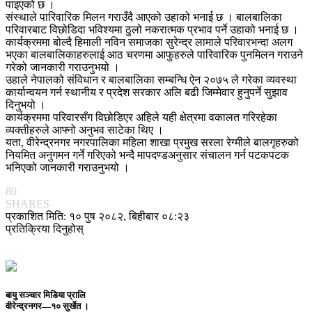
पाइएको छ ।
संस्थाले पारिवारिक मिलन गराउँदै आएको उहाको भनाई छ । बालबालिका
परिवारबाट विछोडिदा भविश्यमा ठुलो नकरात्मक प्रभाव पर्ने उहाको भनाई छ ।
कार्यक्रममा बोल्दै हिमाली नविन समाजका सुरेन्द्र लामाले परिवारभन्दा अलग
भएका बालबालिकाहरुलाई आठ चरणमा आफुहरुले पारिवारिक पुनमिलन गराउने
गरेको जानकारी गराउनुभयो ।
उहाले नेपालको संविधान र बालबालिका सम्बन्धि ऐन २०७५ ले गरेका व्यवस्था
कार्यान्वयन गर्न स्थानीय र प्रदेश सरकार अलि बढी जिम्मेवार हुनुपर्ने सुझाव
दिनुभयो ।
कार्यक्रममा परिवारसँग विछोडिएर अहिले यही क्षेत्रमा वकालत गरिरहेका
व्यक्तीहरुले आफ्नो अनुभव साटेका थिए ।
यता, वीरेन्द्रनगर नगरपालिका महिला शाखा प्रमुख सरला रेग्मीले बालगृहरुको
नियमित अनुगमन गर्ने गरिएको भन्दै मापदण्डअनुसार संचालन गर्न पटकपटक
भनिएको जानकारी गराउनुभयो ।
80
SHARES
प्रकाशित मिति: १० पुष २०८२, बिहीबार ०८:२३
प्रतिक्रिया दिनुहोस्
बायु सञ्चार मिडिया प्रालि
वीरेन्द्रनगर—१० सुर्खेत ।