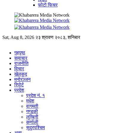
फोटो फिचर
Sat, Aug 8, 2026
२३ श्रावण २०८३, शनिबार
गृहपृष्ठ
समाचार
राजनीति
विचार
खेलकुद
मनोरञ्जन
रिपोर्ट
प्रदेश
प्रदेश नं. १
मधेश
वागमती
गण्डकी
लुम्बिनी
कर्णाली
सुदुरपश्चिम
अन्य