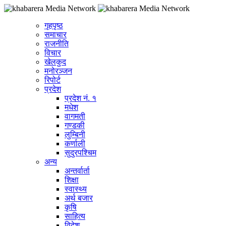
गृहपृष्ठ
समाचार
राजनीति
विचार
खेलकुद
मनोरञ्जन
रिपोर्ट
प्रदेश
प्रदेश नं. १
मधेश
वागमती
गण्डकी
लुम्बिनी
कर्णाली
सुदुरपश्चिम
अन्य
अन्तर्वार्ता
शिक्षा
स्वास्थ्य
अर्थ बजार
कृषि
साहित्य
विदेश