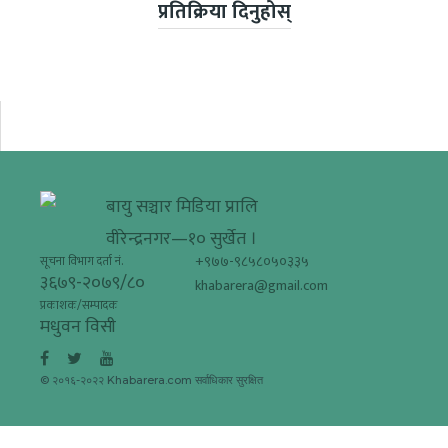
प्रतिक्रिया दिनुहोस्
बायु सञ्चार मिडिया प्रालि
वीरेन्द्रनगर—१० सुर्खेत ।
+९७७-९८५८०५०३३५
सूचना विभाग दर्ता नं.
३६७९-२०७९/८०
khabarera@gmail.com
प्रकाशक/सम्पादक
मधुवन विसी
© २०१६-२०२२ Khabarera.com सर्वाधिकार सुरक्षित