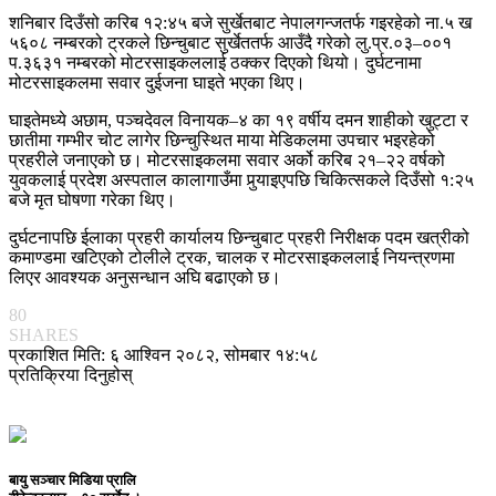
शनिबार दिउँसो करिब १२:४५ बजे सुर्खेतबाट नेपालगन्जतर्फ गइरहेको ना.५ ख
५६०८ नम्बरको ट्रकले छिन्चुबाट सुर्खेततर्फ आउँदै गरेको लु.प्र.०३–००१
प.३६३१ नम्बरको मोटरसाइकललाई ठक्कर दिएको थियो। दुर्घटनामा
मोटरसाइकलमा सवार दुईजना घाइते भएका थिए।
घाइतेमध्ये अछाम, पञ्चदेवल विनायक–४ का १९ वर्षीय दमन शाहीको खुट्टा र
छातीमा गम्भीर चोट लागेर छिन्चुस्थित माया मेडिकलमा उपचार भइरहेको
प्रहरीले जनाएको छ। मोटरसाइकलमा सवार अर्को करिब २१–२२ वर्षको
युवकलाई प्रदेश अस्पताल कालागाउँमा पुर्‍याइएपछि चिकित्सकले दिउँसो १:२५
बजे मृत घोषणा गरेका थिए।
दुर्घटनापछि ईलाका प्रहरी कार्यालय छिन्चुबाट प्रहरी निरीक्षक पदम खत्रीको
कमाण्डमा खटिएको टोलीले ट्रक, चालक र मोटरसाइकललाई नियन्त्रणमा
लिएर आवश्यक अनुसन्धान अघि बढाएको छ।
80
SHARES
प्रकाशित मिति: ६ आश्विन २०८२, सोमबार १४:५८
प्रतिक्रिया दिनुहोस्
बायु सञ्चार मिडिया प्रालि