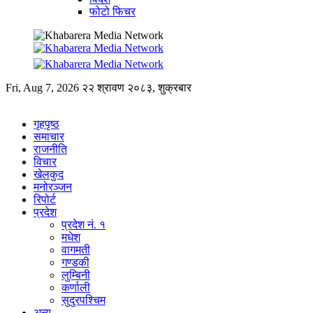
फोटो फिचर
Fri, Aug 7, 2026
२२ श्रावण २०८३, शुक्रबार
गृहपृष्ठ
समाचार
राजनीति
विचार
खेलकुद
मनोरञ्जन
रिपोर्ट
प्रदेश
प्रदेश नं. १
मधेश
वागमती
गण्डकी
लुम्बिनी
कर्णाली
सुदुरपश्चिम
अन्य