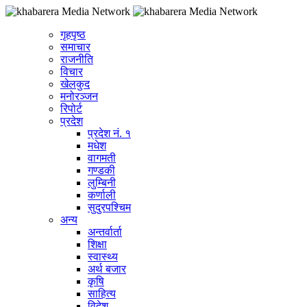
गृहपृष्ठ
समाचार
राजनीति
विचार
खेलकुद
मनोरञ्जन
रिपोर्ट
प्रदेश
प्रदेश नं. १
मधेश
वागमती
गण्डकी
लुम्बिनी
कर्णाली
सुदुरपश्चिम
अन्य
अन्तर्वार्ता
शिक्षा
स्वास्थ्य
अर्थ बजार
कृषि
साहित्य
विदेश