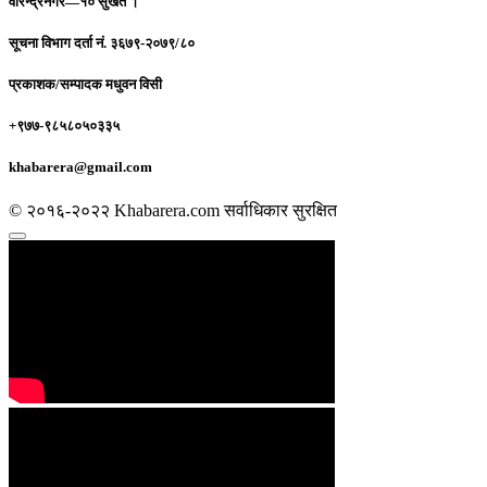
वीरेन्द्रनगर—१० सुर्खेत ।
सूचना विभाग दर्ता नं.
३६७९-२०७९/८०
प्रकाशक/सम्पादक
मधुवन विसी
+९७७-९८५८०५०३३५
khabarera@gmail.com
© २०१६-२०२२ Khabarera.com सर्वाधिकार सुरक्षित