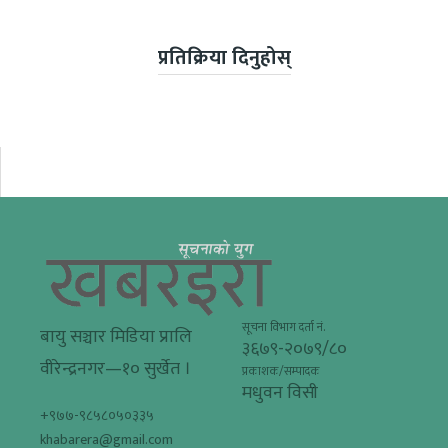
प्रतिक्रिया दिनुहोस्
सूचना विभाग दर्ता नं.
बायु सञ्चार मिडिया प्रालि
३६७९-२०७९/८०
वीरेन्द्रनगर—१० सुर्खेत ।
प्रकाशक/सम्पादक
मधुवन विसी
+९७७-९८५८०५०३३५
khabarera@gmail.com