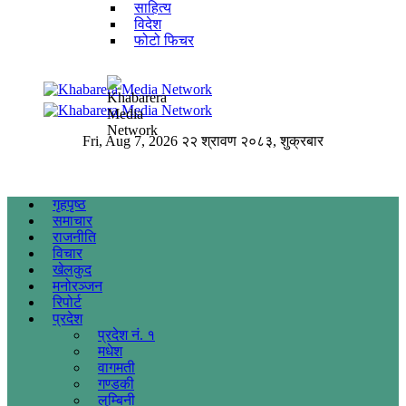
साहित्य
विदेश
फोटो फिचर
Fri, Aug 7, 2026
२२ श्रावण २०८३, शुक्रबार
गृहपृष्ठ
समाचार
राजनीति
विचार
खेलकुद
मनोरञ्जन
रिपोर्ट
प्रदेश
प्रदेश नं. १
मधेश
वागमती
गण्डकी
लुम्बिनी