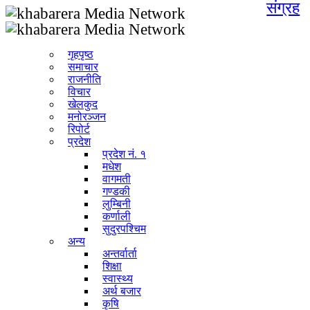
संग्रह
गृहपृष्ठ
समाचार
राजनीति
विचार
खेलकुद
मनोरञ्जन
रिपोर्ट
प्रदेश
प्रदेश नं. १
मधेश
वागमती
गण्डकी
लुम्बिनी
कर्णाली
सुदुरपश्चिम
अन्य
अन्तर्वार्ता
शिक्षा
स्वास्थ्य
अर्थ बजार
कृषि