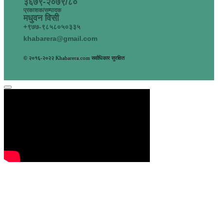
३६७९-२०७९/८०
प्रकाशक/सम्पादक
मधुवन विसी
+९७७-९८५८०५०३३५
khabarera@gmail.com
© २०१६-२०२२ Khabarera.com सर्वाधिकार सुरक्षित