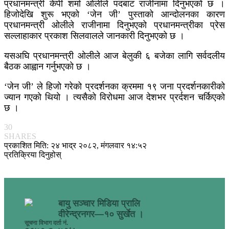
प्रधानमन्त्री केपी शर्मा ओलीले पदबाट राजीनामा दिनुभएको छ ।
हिजोदेखि शुरू भएको ‘जेन जी’ पुस्ताको आन्दोलनका कारण
प्रधानमन्त्री ओलीले राजीनामा दिनुभएको प्रधानमन्त्रीका प्रेस
सल्लाहाकार प्रकाश सिलवालले जानकारी दिनुभएको छ ।
यसअघि प्रधानमन्त्री ओलीले आज बेलुकी ६ बजेका लागि सर्वदलीय
बैठक आह्वान गर्नुभएकाे छ ।
‘जेन जी’ ले हिजाे गरेको प्रदर्शनका क्रममा १९ जना प्रदर्शनकारीको
ज्यान गएकाे थियाे । त्यसैको विरोधमा आज देशभर प्रर्दशन चर्किएको
छ ।
30
SHARES
प्रकाशित मिति: २४ भाद्र २०८२, मंगलवार १४:५२
प्रतिक्रिया दिनुहोस्
बायु सञ्चार मिडिया प्रालि
वीरेन्द्रनगर—१० सुर्खेत ।
सूचना विभाग दर्ता नं.