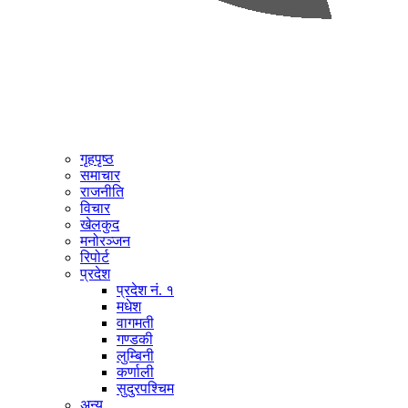
गृहपृष्ठ
समाचार
राजनीति
विचार
खेलकुद
मनोरञ्जन
रिपोर्ट
प्रदेश
प्रदेश नं. १
मधेश
वागमती
गण्डकी
लुम्बिनी
कर्णाली
सुदुरपश्चिम
अन्य