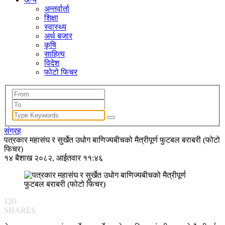
अन्तर्वार्ता
शिक्षा
स्वास्थ्य
अर्थ बजार
कृषि
साहित्य
विदेश
फोटो फिचर
संग्रह
पत्रकार महासंघ र सुर्खेत उधोग बाणिज्यबीचको मैत्रीपूर्ण फुटबल बराबरी (फोटो
फिचर)
१४ बैशाख २०८२, आईतवार ११:४६
120
SHARES