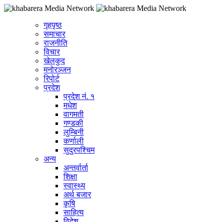
गृहपृष्ठ
समाचार
राजनीति
विचार
खेलकुद
मनोरञ्जन
रिपोर्ट
प्रदेश
प्रदेश नं. १
मधेश
वागमती
गण्डकी
लुम्बिनी
कर्णाली
सुदुरपश्चिम
अन्य
अन्तर्वार्ता
शिक्षा
स्वास्थ्य
अर्थ बजार
कृषि
साहित्य
विदेश