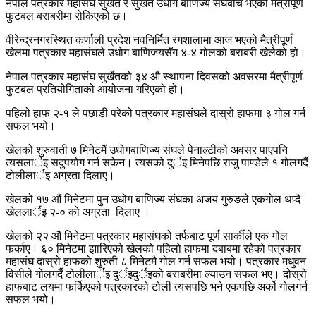
नेपाल पत्रकार महासंघ सुर्खेत र सुर्खेत उधोग बाणिज्य संघबीच भएको मैत्रीपूर्ण
फुटबल बराबरीमा रोकिएको छ।
वीरेन्द्रनगरस्थित कर्णाली प्रदेश नवनिर्मित रंगशालामा आज भएको मैत्रीपूर्ण
खेलमा पत्रकार महासंघले उधोग बाणिजयसँग ४-४ गोलको बराबरी खेलेको हो।
नेपाल पत्रकार महासंघ सुर्खेतको ३४ औ स्थापना दिवसको अवसरमा मैत्रीपूर्ण
फुटबल प्रतियोगिताको आयोजना गरिएको हो।
पहिलो हाफ २-१ ले पछाडी परेको पत्रकार महासंघले दास्रो हाफमा ३ गोल गर्न
सफल भयो।
खेलको शुरुवाती ७ मिनेटमैं उधोगबाणिज्य संघले पेनाल्टीको अवसर पाएपनि
त्यसलार्इ सदुपयोग गर्न सकेन। त्यसको दुर्इ मिनेपछि राजु पाण्डेले १ गोलगर्दै
टोलीलार्इ अग्रता दिलाए।
खेलको १७ औं मिनेटमा पुन उधोग बाणिज्य संघका अजय गुरुङले एकगोल थप्दै
खेललार्इ २-० को अग्रता दिलाए ।
खेलको २२ औं मिनेटमा पत्रकार महासंघको तर्फबाट पूर्ण सार्कीले एक गोल
फर्काए। ६० मिनेटमा झारिएको खेलको पहिलो हाफमा दबाबमा रहेको पत्रकार
महासंघ दास्रो हाफको शुरुती ८ मिनेटमै गोल गर्न सफल भयो। पत्रकार मधुवन
विसीले गोलगर्दै टोलीलार्इ दुर्इदुर्इको बराबरीमा ल्याउन सफल भए। दोस्रो
हाफबाट लयमा फर्किएको पत्रकारको टोली त्यसपछि भने एकपछि अर्को गोलगर्न
सफल भयो।