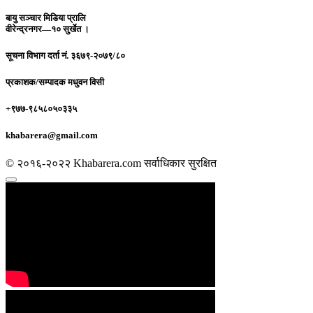
बायु सञ्चार मिडिया प्रालि
वीरेन्द्रनगर—१० सुर्खेत ।
सूचना विभाग दर्ता नं.
३६७९-२०७९/८०
प्रकाशक/सम्पादक
मधुवन विसी
+९७७-९८५८०५०३३५
khabarera@gmail.com
© २०१६-२०२२ Khabarera.com सर्वाधिकार सुरक्षित