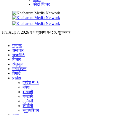
फोटो फिचर
Fri, Aug 7, 2026
२२ श्रावण २०८३, शुक्रबार
गृहपृष्ठ
समाचार
राजनीति
विचार
खेलकुद
मनोरञ्जन
रिपोर्ट
प्रदेश
प्रदेश नं. १
मधेश
वागमती
गण्डकी
लुम्बिनी
कर्णाली
सुदुरपश्चिम
अन्य