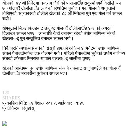
खेलको ४४ औं मिनेटमा नन्दराम जैसीको पासलार्इ सदुपयोगगर्दै विसीले थप
एक गोलगर्दै टोलीलार्इ ३-२ को स्थितिमा पुर्याए । एक गोलको अग्रताले
हौसिएको पत्रकारको टोलीले खेलको ४८ औं मिनेटमा पुन एक गोल गर्न सफल
रह्यो।
खेमबुढाले मिल्ड फिल्डबाट उत्कृष्ट गोलगर्दै टोलीलार्इ ४-२ को अग्रता
दिलाउन सफल भयए। त्यसपछि केही दबाबमा रहेको उधोग बाणिज्य संघले
खेललार्इ पुन सन्तुलित बनाउन सफल भयो।
निकै प्रतिस्पर्धात्मक बनेको दोस्रो हाफको अन्तिम ४ मिनेटमा उधोग बाणिज्य
संघले पेनाल्टीमार्फत एक गोलगर्न गर्यो। पहिलो पेनाल्टीमा चुकेको उधोग बाणिज्य
संघको तर्फबाट मिनराज थापाले बललार्इ जालीमा चुमाए।
खेलको अन्तिममा पुन उधोग बाणिज्य संघको तर्फबाट राजु पाण्डेले एक गोलगर्दै
टोलीलार्इ बराबरीमा पुर्याउन सफल भए।
120
SHARES
प्रकाशित मिति: १४ बैशाख २०८२, आईतवार ११:४६
प्रतिक्रिया दिनुहोस्