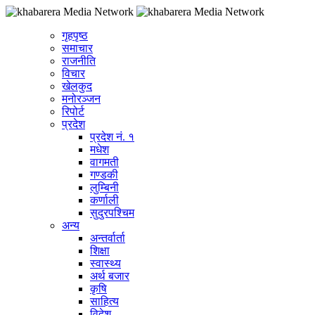
गृहपृष्ठ
समाचार
राजनीति
विचार
खेलकुद
मनोरञ्जन
रिपोर्ट
प्रदेश
प्रदेश नं. १
मधेश
वागमती
गण्डकी
लुम्बिनी
कर्णाली
सुदुरपश्चिम
अन्य
अन्तर्वार्ता
शिक्षा
स्वास्थ्य
अर्थ बजार
कृषि
साहित्य
विदेश