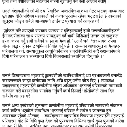
पूजा तथा वंशावलीको महत्वका बारेमा बुझाउनु पर्ने बेला आएको बताए ।
उनले वंशावलीको खोजी र पारिवारिक अन्तरक्रिया तथा भेट्टघाटका माध्यमबाट
पूर्व झापादेखि पश्चिम महाकालीको कन्चनपुरसम्म रहेका भट्टराईलाई एकताको
सुत्रमा जोड्न सबैले आ–आफ्नो ठाउँबाट प्रयास गर्न आग्रह गरे ।
‘पूर्वजले गरि ल्याएको संस्कार परम्परा र इतिहासलाई हामी उत्तराधिकारीहरुले
ईमानदारीताका साथ संरक्षण सम्बद्र्धन गर्दै भावी पिडिलाई उन्नत एवं सकुशल
हस्तान्तरण गर्नु हामी सबैको साझा दायित्व हो,’ उलने भने, ‘संस्थागत रुपमा
योजनाबद्ध तरिकाबाट भूमिका निर्वाह गर्नु पर्छ । राज्यका आधारभुत दायित्वहरु
परिपालना गर्न, समयानुकुल आधुनिकीकरण र प्रविधीमैत्री बन्दै अक्षयकोषको
दिगो परिचालन र संस्थागत दिगो विकासलाई स्थायित्व दिनु पर्छ ।’
उनले विश्वमञ्चमा भट्टराई कुलबंशीको उपस्थितीलाई थप प्रभावकारी बनाउँदै
सशक्तरुपले साझा कर्तव्यका लागि अघि बढ्नु पर्नेमा जोड दिए । उपाध्यक्ष
यज्ञप्रसाद भट्टराईले कर्णालीमा रहेका अधिकांश भट्टराई परिवारको नामावली
संकलन गरी वंशावलीमा समावेश गर्नुपर्ने कार्य ढिलाई भईरहेकोले साथ दिन
सबैसँग आग्रह गरे ।
उनले अन्य प्रदेशको तुलनामा कर्णालीमा भट्टराई परिवारको नामावली संकलन
कार्य कठिन भएकोले सम्बन्धित भट्टराई परिवार नै सचेत र जागरुक हुन
आवश्यक रहेको औल्याए । कार्यक्रममा महासचिव जिवराज भट्टराईले भट्टराई
परिवारमा गोठाधि विधि कुल देवताको पुरश्चरण विधिका साथै कुल पुजाको वारेमा
जानकारी दिए । प्रतिष्ठानका सल्लाहकार तथा समाजसेवी शिवप्रसाद