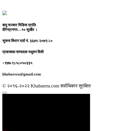
बायु सञ्चार मिडिया प्रालि
वीरेन्द्रनगर—१० सुर्खेत ।
सूचना विभाग दर्ता नं.
३६७९-२०७९/८०
प्रकाशक/सम्पादक
मधुवन विसी
+९७७-९८५८०५०३३५
khabarera@gmail.com
© २०१६-२०२२ Khabarera.com सर्वाधिकार सुरक्षित