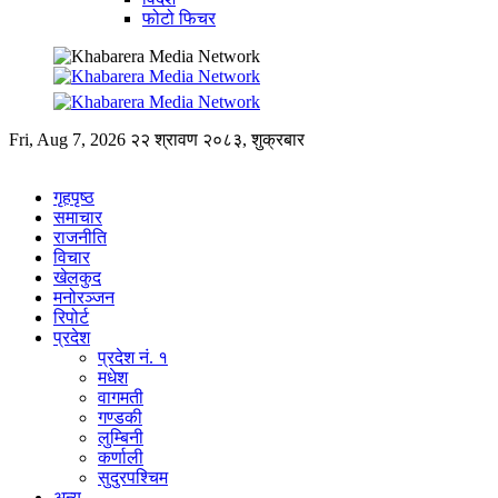
फोटो फिचर
Fri, Aug 7, 2026
२२ श्रावण २०८३, शुक्रबार
गृहपृष्ठ
समाचार
राजनीति
विचार
खेलकुद
मनोरञ्जन
रिपोर्ट
प्रदेश
प्रदेश नं. १
मधेश
वागमती
गण्डकी
लुम्बिनी
कर्णाली
सुदुरपश्चिम
अन्य