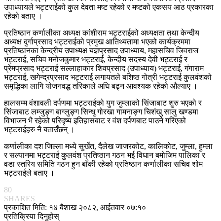
उपाध्यायले भट्टराईको कुल देवता मष्ट रहेको र मष्टको एकसय आठ प्रकारका
रहेको बताए ।
प्रतिष्ठान कर्णालीका अध्यक्ष कांशीराम भट्टराईको अध्यक्षता तथा केन्दीय
अध्यक्ष दुर्गाप्रसाद भट्टराईको प्रमुख आतिथ्यतामा भएको कार्यक्रममा
प्रतिष्ठानका केन्द्रीय उपाध्यक्ष यज्ञप्रसाद उपाध्याय, महासचिव जिवराज
भट्टराई, सचिव मनोजकुमार भट्टराई, केन्दीय सदस्य देवी भट्टराई र
प्रेमप्रसाद भट्टराई सल्लाहाकार शिवप्रसाद (उपाध्याय) भट्टराई, गंगाराम
भट्टराई, खगेन्द्रप्रसाद भट्टराई लगायतले बशिष्ठ गोत्री भट्टराई कुलवंशको
समृद्धिका लागि योजनवद्ध तरिकाले अघि बढ्न आवश्यक रहेको औल्याए ।
हालसम्म वंशावली दर्पणमा भट्टराईको युग जुम्लाको सिंजाबाट शुरु भएको र
सिंजाबाट लम्जुङ्ग बाग्लुङ्ग सिन्धु गोरखा गामनाङ्ग चिशंखु सालु खण्डमा
विभाजन भै रहेको परिदृष्य इतिहासबाट र वंश दर्पणबाट पाउने गरिएको
भट्टराईहरु नै बताउँछन् ।
कर्णालीका दश जिल्ला मध्ये सुर्खेत, दैलेख जाजरकोट, कालिकोट, जुम्ला, हुम्ला
र सल्यानमा भट्टराई कुलवंश प्रतिष्ठान गठन भई विधान बमोजिम पालिका र
वडा स्तरिय समिति गठन हुन बाँकी रहेको प्रतिष्ठान कर्णालीका सचिव शोम
भट्टराईले बताए ।
80
SHARES
प्रकाशित मिति: १४ बैशाख २०८२, आईतवार ०७:१०
प्रतिक्रिया दिनुहोस्