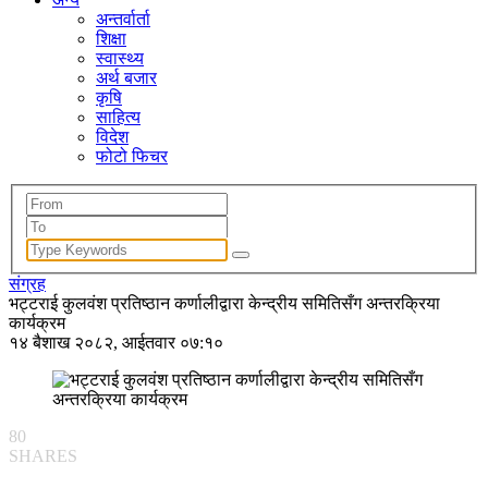
अन्तर्वार्ता
शिक्षा
स्वास्थ्य
अर्थ बजार
कृषि
साहित्य
विदेश
फोटो फिचर
संग्रह
भट्टराई कुलवंश प्रतिष्ठान कर्णालीद्वारा केन्द्रीय समितिसँग अन्तरक्रिया
कार्यक्रम
१४ बैशाख २०८२, आईतवार ०७:१०
80
SHARES