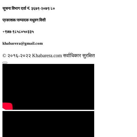
सूचना विभाग दर्ता नं.
३६७९-२०७९/८०
प्रकाशक/सम्पादक
मधुवन विसी
+९७७-९८५८०५०३३५
khabarera@gmail.com
© २०१६-२०२२ Khabarera.com सर्वाधिकार सुरक्षित