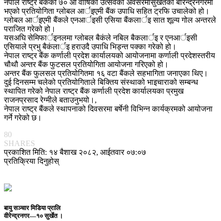
नेपाल राष्ट्र बैंकको ७० औं वार्षिको उत्सवको अवसरमासुर्खेतको बीरेन्द्रनगरमा
भएको प्रतियोगिता ग्लोबल आर्इएमी बैंक उपाधि सहित ट्रफि उचालेको हो।
ग्लोबल आर्इएमी बैंकले एनआर्इसी एसिया बैंकलार्इ सात शूल्य गोल अन्तरले
पराजित गरेको हो।
यसअघि सेमिफार्इनलमा ग्लोबल बैकंले नबिल बैकलार्इ र एनआर्इसी
एसियाले प्रभु बैकंलार्इ हराउदै उपाधि भिड्न्त पक्का गरेको हो।
नेपाल राष्ट्र बैंक कर्णाली प्रदेश कार्यालयको आयोजनामा कर्णाली प्रदेशस्तरीय
चौथौ अन्तर बैंक फुटसल प्रतियोगिता आयोजना गरिएको हो।
अन्तर बैंक फुलसल प्रतियोगितमा १६ वटा बैंकले सहभागिता जनाएका थिए।
दुई दिनसम्म चलेको प्रतियोगिताले बिक्तिय संस्थाको भाइचाराको सम्बन्ध
स्थापित गरेको नेपाल राष्ट्र बैंक कर्णाली प्रदेश कार्यालयका प्रमुख
राजनप्रसाद रेग्मीले बताउनुभयो।,
नेपाल राष्ट्र बैंकले स्थापनाको दिवसरमा बर्षेनी विभिन्न कार्यक्रमको आयोजना
गर्ने गरेको छ।
80
SHARES
प्रकाशित मिति: १४ बैशाख २०८२, आईतवार ०७:०७
प्रतिक्रिया दिनुहोस्
बायु सञ्चार मिडिया प्रालि
वीरेन्द्रनगर—१० सुर्खेत ।