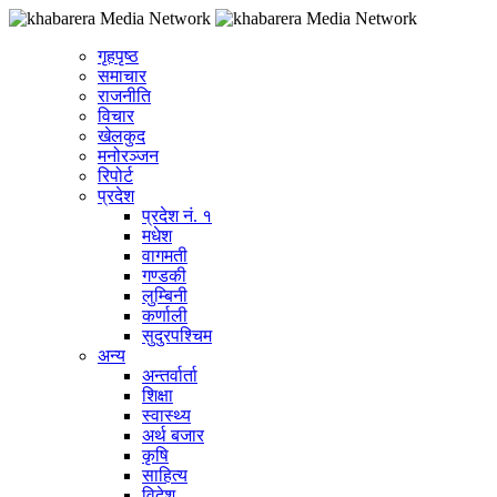
गृहपृष्ठ
समाचार
राजनीति
विचार
खेलकुद
मनोरञ्जन
रिपोर्ट
प्रदेश
प्रदेश नं. १
मधेश
वागमती
गण्डकी
लुम्बिनी
कर्णाली
सुदुरपश्चिम
अन्य
अन्तर्वार्ता
शिक्षा
स्वास्थ्य
अर्थ बजार
कृषि
साहित्य
विदेश