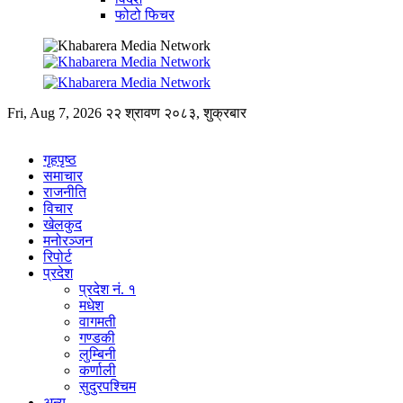
फोटो फिचर
Fri, Aug 7, 2026
२२ श्रावण २०८३, शुक्रबार
गृहपृष्ठ
समाचार
राजनीति
विचार
खेलकुद
मनोरञ्जन
रिपोर्ट
प्रदेश
प्रदेश नं. १
मधेश
वागमती
गण्डकी
लुम्बिनी
कर्णाली
सुदुरपश्चिम
अन्य