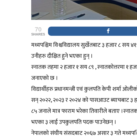
70
SHARES
मध्यपश्चिम विश्वविद्यालय सुर्खेतबाट ३ हजार ८ सय ४१ विद
उनीहरु दीक्षित हुने भएका हुन् ।
स्नातक तहमा २ हजार १ सय ८९ , स्नातकोत्तरमा १ हजार ६
जनाएको छ ।
विद्यार्थीहरु प्रधानमन्त्री एवं कुलपति केपी शर्मा 
सन् २०२२, २०२३ र २०२४ को पासआउट ब्याचबाट ३ हजा
८५ जनाले मात्र फाराम भरेका तिवारीले बताए ।स्नातको
भएका ३ लाई उपकुलपति पदक पाउनेछन् ।
नेपालको संघीय संसदबाट २०६७ असार ३ गते मध्यपश्