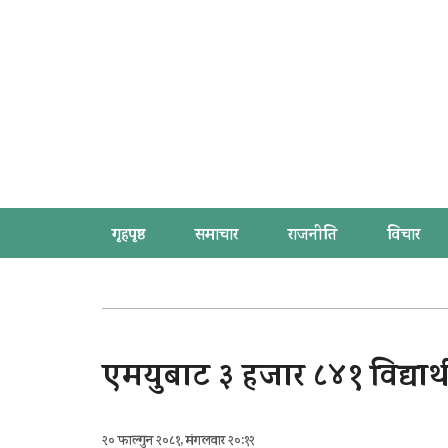
गृहपृष्ठ
समाचार
राजनीति
विचार
एमयुबाट ३ हजार ८४१ विद्यार्थी 
२० फाल्गुन २०८१, मंगलवार २०:१२