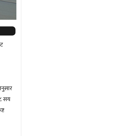
ाट
अनुसार
 ८ सय
्ट