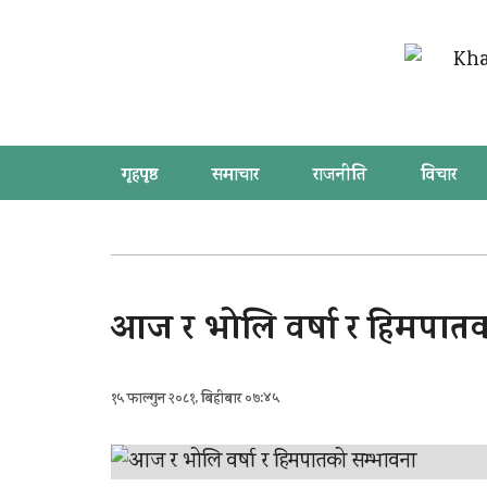
गृहपृष्ठ
समाचार
राजनीति
विचार
आज र भोलि वर्षा र हिमपात
१५ फाल्गुन २०८१, बिहीबार ०७:४५