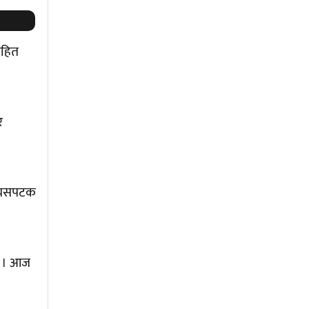
सहित
र
ा यसपटक
 छ । आज