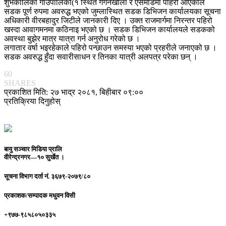
शुभकालिका गाउँपालिका(१ स्थित गगनेखोला र एसमोडमा पहिरो आएकोले
सडक पूर्ण रुपमा अवरुद्ध भएको जुम्लास्थित सडक डिभिजन कार्यालयका सूचना
अधिकारी वीरबहादुर जिटीले जानकारी दिए । उक्त राजमार्गमा निरन्तर पहिरो
खस्दा आवागमनमा कठिनाइ भएको छ । सडक डिभिजन कार्यालयले सडकको
अवस्था बुझेर मात्र यात्रा गर्न अनुरोध गरेको छ ।
लगातार वर्षा भइरहेकाले पहिरो पन्छाउन समस्या भएको प्रहरीले जनाएको छ ।
सडक अवरुद्ध हुँदा सवारीसाधन र तिनका यात्री अलपत्र परेका छन् ।
60
SHARES
प्रकाशित मिति: २७ भाद्र २०८१, बिहीबार ०९:००
प्रतिक्रिया दिनुहोस्
बायु सञ्चार मिडिया प्रालि
वीरेन्द्रनगर—१० सुर्खेत ।
सूचना विभाग दर्ता नं.
३६७९-२०७९/८०
प्रकाशक/सम्पादक
मधुवन विसी
+९७७-९८५८०५०३३५