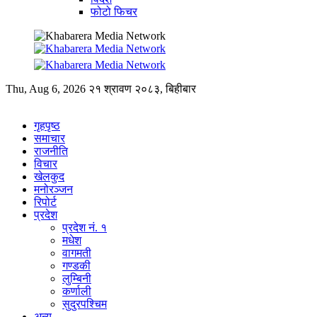
फोटो फिचर
Thu, Aug 6, 2026
२१ श्रावण २०८३, बिहीबार
गृहपृष्ठ
समाचार
राजनीति
विचार
खेलकुद
मनोरञ्जन
रिपोर्ट
प्रदेश
प्रदेश नं. १
मधेश
वागमती
गण्डकी
लुम्बिनी
कर्णाली
सुदुरपश्चिम
अन्य