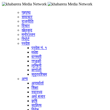
गृहपृष्ठ
समाचार
राजनीति
विचार
खेलकुद
मनोरञ्जन
रिपोर्ट
प्रदेश
प्रदेश नं. १
मधेश
वागमती
गण्डकी
लुम्बिनी
कर्णाली
सुदुरपश्चिम
अन्य
अन्तर्वार्ता
शिक्षा
स्वास्थ्य
अर्थ बजार
कृषि
साहित्य
विदेश