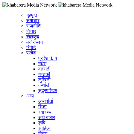
गृहपृष्ठ
समाचार
राजनीति
विचार
खेलकुद
मनोरञ्जन
रिपोर्ट
प्रदेश
प्रदेश नं. १
मधेश
वागमती
गण्डकी
लुम्बिनी
कर्णाली
सुदुरपश्चिम
अन्य
अन्तर्वार्ता
शिक्षा
स्वास्थ्य
अर्थ बजार
कृषि
साहित्य
विदेश