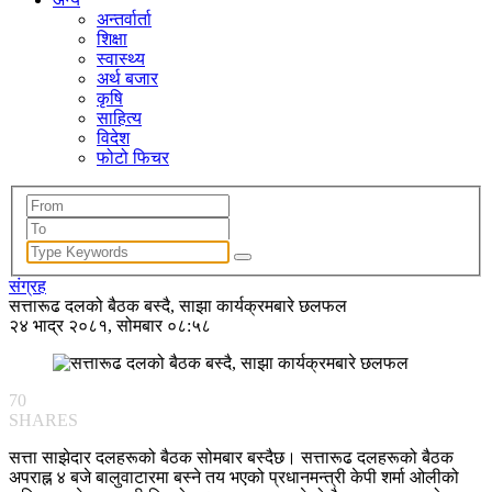
अन्तर्वार्ता
शिक्षा
स्वास्थ्य
अर्थ बजार
कृषि
साहित्य
विदेश
फोटो फिचर
संग्रह
सत्तारूढ दलको बैठक बस्दै, साझा कार्यक्रमबारे छलफल
२४ भाद्र २०८१, सोमबार ०८:५८
70
SHARES
सत्ता साझेदार दलहरूको बैठक सोमबार बस्दैछ। सत्तारूढ दलहरूको बैठक
अपराह्न ४ बजे बालुवाटारमा बस्ने तय भएको प्रधानमन्त्री केपी शर्मा ओलीको