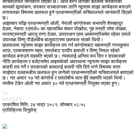
सचिवालयले जानकारी दिएको छ। आज बस्न लागेको बैठकमा सरकारको
कामको मूल्यांकन, सरकार सञ्चालनका लागि न्यूनतम साझा कार्यक्रम बनाउने
लगायतका विषयमा छलफल हुने प्रधानमन्त्रीको सचिवालयले जानकारी दिएको
छ।
आइतबार साँझ प्रधानमन्त्री ओली, नेपाली कांग्रेसका सभापति शेरबहादुर
देउवा, नेकपा ९एमाले० का महासचिव शंकर पोखरेल, गृह मन्त्री रमेश लेखक,
परराष्ट्रमन्त्री आरजु राणा देउवा, उपप्रधान एवम् अर्थमन्त्रीसमेत रहेका एमाले
उपाध्यक्ष विष्णु पौडेलबीच बालुवाटारमा छलफल भएको थियो।
छलफलमा न्यूनतम साझा कार्यक्रम तय गर्न कांग्रेसबाट महामन्त्री गगनकुमार
थापा, प्रकाशशरण महत, एमालेबाट प्रदीप ज्ञवाली र विष्णु रिमाल रहेको
कार्यदल बनाउने सहमति भएको छ। त्यसलाई अन्तिम रूप दिन र सरकारको
नीति कार्यक्रम र बजेटसमेत आइसकेको अवस्थामा न्यूनतम साझा कार्यक्रम
कसरी तय गर्ने र सरकारको कामलाई कसरी गति दिने भन्ने विषयमा सत्ता
साझेदार दलहरूबीच छलफल हुन लागेको प्रधानमन्त्रीको सचिवालयले बताएको
छ। गत असार १७ गते कांग्रेस र एमालेबीच सात बुँदे सहमति भएको थियो।
त्यसैमा टेकेर ओली गत असार ३० गते प्रधानमन्त्री नियुक्त भएका हुन्।
70
SHARES
प्रकाशित मिति: २४ भाद्र २०८१, सोमबार ०८:५८
प्रतिक्रिया दिनुहोस्