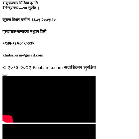
बायु सञ्चार मिडिया प्रालि
वीरेन्द्रनगर—१० सुर्खेत ।
सूचना विभाग दर्ता नं.
३६७९-२०७९/८०
प्रकाशक/सम्पादक
मधुवन विसी
+९७७-९८५८०५०३३५
khabarera@gmail.com
© २०१६-२०२२ Khabarera.com सर्वाधिकार सुरक्षित