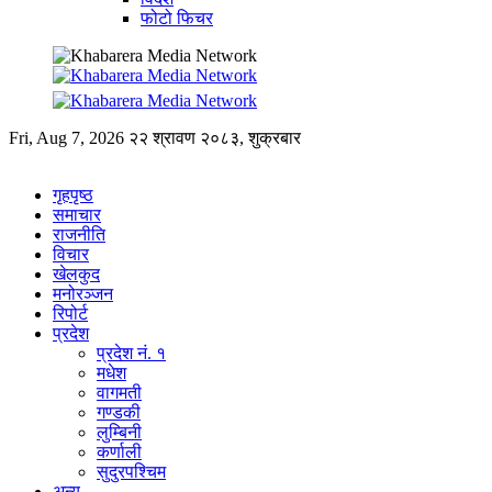
फोटो फिचर
Fri, Aug 7, 2026
२२ श्रावण २०८३, शुक्रबार
गृहपृष्ठ
समाचार
राजनीति
विचार
खेलकुद
मनोरञ्जन
रिपोर्ट
प्रदेश
प्रदेश नं. १
मधेश
वागमती
गण्डकी
लुम्बिनी
कर्णाली
सुदुरपश्चिम
अन्य