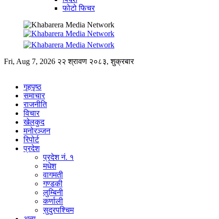
फोटो फिचर
Fri, Aug 7, 2026
२२ श्रावण २०८३, शुक्रबार
गृहपृष्ठ
समाचार
राजनीति
विचार
खेलकुद
मनोरञ्जन
रिपोर्ट
प्रदेश
प्रदेश नं. १
मधेश
वागमती
गण्डकी
लुम्बिनी
कर्णाली
सुदुरपश्चिम
अन्य