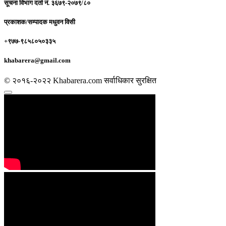
सूचना विभाग दर्ता नं.
३६७९-२०७९/८०
प्रकाशक/सम्पादक
मधुवन विसी
+९७७-९८५८०५०३३५
khabarera@gmail.com
© २०१६-२०२२ Khabarera.com सर्वाधिकार सुरक्षित