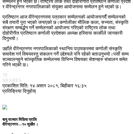
सम्मेलन हुने भएको छ।राष्ट्रिय लोक तथा दोहोरीगीत प्रतिष्ठान कर्णाली प्रदेश
र वीरेन्द्रनगर नगरपालिकाको संयुक्त आयोजनामा सम्मेलन हुने भएको छ।
प्रतिष्ठान आज वीरेन्द्रनगरमा पत्रकार सम्मेलनको आयोजनागर्दै सम्मेलनको
सबै तयारी पुरा भएको जनाएको छ।कर्णालीका मौलिक कला, सभ्यता, संस्कृति
संरक्षण सम्बर्द्धन गर्ने सम्मेलनको आयोजना गरिएको राष्ट्रिय लोक तथा
दोहोरीगीत प्रतिष्ठान कर्णाली प्रदेशका अध्यक्ष हरिमाया कार्कीले जानकारी
दिनुभयो।
उहाँले वीरेन्द्रनगर नगरपालिकाको स्थानिय पाठ्यक्रममा कर्णाली संस्कृति
समावेश गर्न विषयवस्तु संकलन गर्ने उद्देश्यले पनि रहेको बताउनुभयो।पर्सी सम्म
सञ्चालनहुने सांस्कृतिक सम्मेलनमा विभिन्न विषयका सेशनहरु संचालन समेत
गरिने भएको छ।
70
SHARES
प्रकाशित मिति: १४ असार २०८१, बिहीबार १६:३५
प्रतिक्रिया दिनुहोस्
बायु सञ्चार मिडिया प्रालि
वीरेन्द्रनगर—१० सुर्खेत ।