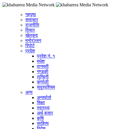
गृहपृष्ठ
समाचार
राजनीति
विचार
खेलकुद
मनोरञ्जन
रिपोर्ट
प्रदेश
प्रदेश नं. १
मधेश
वागमती
गण्डकी
लुम्बिनी
कर्णाली
सुदुरपश्चिम
अन्य
अन्तर्वार्ता
शिक्षा
स्वास्थ्य
अर्थ बजार
कृषि
साहित्य
विदेश