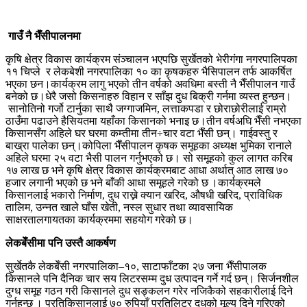
गाउँ नै भैँसीपालनमा
कृषि क्षेत्र विकास कार्यक्रम संञ्चालन भएपछि सुर्खेतको भेरीगंगा नगरपालिपका
११ चिप्ले र लेकबेशी नगरपालिका १० का कृषकहरु भैसिपालन तर्फ आकर्षित
भएका छन।कार्यक्रम लागु भएको तीन वर्षको अवधिमा बस्ती नै भैँसीपालन गाउँ
बनेको छ।धेरै जसो किसनाहरु विहान र साँझ दुध बिक्री गर्नमा व्यस्त हुन्छन।
सानोतिनो गर्जो टार्नुका साथै जग्गाजमिन, लत्ताकपडा र छोराछोरीलाई राम्रो
ठाउँमा पढाउने हैसियतमा यहाँका किसानको भनाइ छ।तीन वर्षअघि भैँसी नभएका
किसानसँग अहिले घर घरमा कम्तीमा तीन÷चार वटा भैँसी छन्। गाईवस्तु र
बाख्रा पालेका छन्।कोपिला भैँसीपालन कृषक समूहका अध्यक्ष भुमिका रानाले
अहिले घरमा २५ वटा भैसी पालन गर्नुभएको छ। सो समूहको कुल लागत करिब
१७ लाख छ भने कृषि क्षेत्र विकास कार्यक्रमबाट आधा अर्थात् आठ लाख ७०
हजार लगानी भएको छ भने बाँकी आधा समूहले गरेको छ ।कार्यक्रमले
किसानलाई भकारो निर्माण, दुध राख्ने क्यान खरिद, औषधी खरिद, प्राविधिक
तालिम, उन्नत खाले घाँस खेती, नस्ल सुधार तथा व्यावसायिक
साक्षरतालगायतका कार्यक्रममा सहयोग गरेको छ।
लेकबेँसी
मा पनि उस्तै आकर्षण
सुर्खेतकै लेकबेँसी नगरपालिका–१०, साटाफाँटका २७ जना भैँसीपालक
किसानले पनि दैनिक चार सय लिटरसम्म दुध उत्पादन गर्ने गर्द छन्। सिर्जनशील
दुग्ध समूह गठन गरी किसानले दुध सङ्कलन गरेर नजिकैको सहकारीलाई
दिने
गर्नुहुन्छ ।
प्रतिकिसानलाई ७० रुपियाँ प्रतिलिटर दुधको मूल्य दिने गरिएको