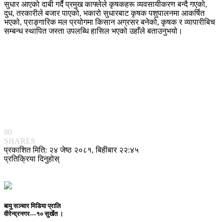
सुधार आएको दाबी गर्दै प्रमुख काफ्लेले कृषकहरू व्यवसायीकरण बन्दै गएको,
दुध, तरकारीले बजार पाएको, भकारो सुधारबाट कृषक पशुपालनमा आकर्षित
भएको, प्राङ्गारिक मल प्रयोगमा किसान अग्रसर बनेको, कृषक र व्यापारीबिच
सम्बन्ध स्थापित जस्ता उपलब्धि हासिल भएको उहाँले बताउनुभयो।
80
SHARES
प्रकाशित मिति: २४ जेष्ठ २०८१, बिहीबार २२:४५
प्रतिक्रिया दिनुहोस्
बायु सञ्चार मिडिया प्रालि
वीरेन्द्रनगर—१० सुर्खेत ।