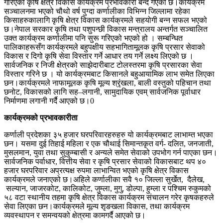
गरिएको कृषि क्षेत्र विकास कार्यक्रम प्रभावकारी बन्दै गएको छ।कार्यक्रम
सञ्चालनमा भएको चौथो वर्ष पुग्दा कर्णालीका विभिन्न जिल्लामा रहेका
किसाहरुकालागि कृषि क्षेत्र विकास कार्यक्रमले सहयोगी बन्न सफल भएको
छ।नेपाल सरकार कृषि तथा पशुपन्छी विकास मन्त्रालय अन्तर्गत सञ्चालित
उक्त कार्यक्रम कर्णालीमा पनि सुरू गरिएको भएको हो । सम्बन्धित
पालिकाहरूसँग कार्यक्रमले बहुपक्षीय सहभागितामूलक कृषि प्रसार सेवाको
विकास र दिगो कृषि सेवा विस्तार गर्ने आधार तय गर्ने लक्ष्य लिएको छ ।
सार्वजनिक र निजी क्षेत्रको साझेदारीबाट टोलस्तरमा कृषि प्रसारका सेवा
विस्तार गरिने छ । यो कार्यक्रमबाट किसानले बहुआयामिक लाभ समेत लिएका
छन।कार्यक्रमले नाफामूलक कृषि मूल्य श्रृंखला, बाली वस्तुको पहिचान तथा
छनोट, विकासको लागि सह–लगानी, सामुदायिक एवम् सार्वजनिक पूर्वाधार
निर्माणमा लगानी गर्दै आएको छ।0
कार्यक्रमको प्रभावकारीता
कर्णाली प्रदेशका ३५ हजार घरपरिवारहरुहरु यो कार्यक्रमबाट लाभाम्त भएका
छन। यसमा दुई तिहाई महिला र एक चौथाई सिमान्तकृत वर्ग- दलित, जनजाती,
मुसलमान, युवा तथा सुकुम्बासी र अन्यले समेत सेवाको उपभोग गर्न पाएका छन।
सार्वजनिक पर्वाधार, वित्तीय सेवा र कृषि प्रसार सेवाको विकासबाट थप ४०
हजार घरपरिवार अप्रत्यक्ष रुपमा लाभान्वित भएको कृषि क्षेत्र विकास
कार्यक्रमले जनाएको छ।अहिले कर्णालीका सवै १० जिल्ला सुर्खेत, दैलेख,
सल्यान, जाजरकोट, कालिकोट, जुम्ला, मुगु, डोल्पा, हुम्ला र पश्चिम रुकुमको
५८ वटा स्थानीय तहमा कृषि क्षेत्र विकास कार्यक्रम संचालन गरेर कृषकहरुले
सेवा लिएका छन।कार्यक्रमले मूल्य शृङखला विकास, तथा कार्यक्रम
व्यवस्थापन र समन्वयको क्षेत्रमा कामगर्दै आएको छ।