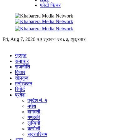
फोटो फिचर
Fri, Aug 7, 2026
२२ श्रावण २०८३, शुक्रबार
गृहपृष्ठ
समाचार
राजनीति
विचार
खेलकुद
मनोरञ्जन
रिपोर्ट
प्रदेश
प्रदेश नं. १
मधेश
वागमती
गण्डकी
लुम्बिनी
कर्णाली
सुदुरपश्चिम
अन्य