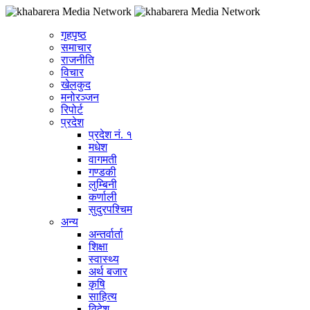
गृहपृष्ठ
समाचार
राजनीति
विचार
खेलकुद
मनोरञ्जन
रिपोर्ट
प्रदेश
प्रदेश नं. १
मधेश
वागमती
गण्डकी
लुम्बिनी
कर्णाली
सुदुरपश्चिम
अन्य
अन्तर्वार्ता
शिक्षा
स्वास्थ्य
अर्थ बजार
कृषि
साहित्य
विदेश