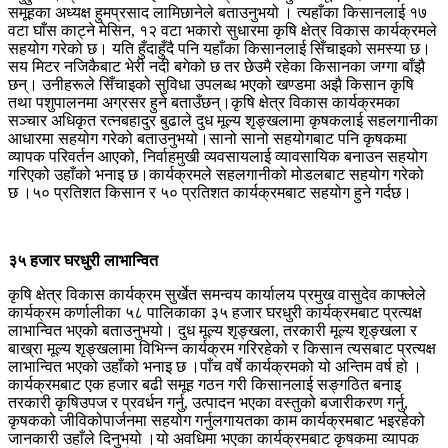
समूहका अध्यक्ष हुमप्रसाद लामिछानेले बताउनुभयो । त्यहाँका किसानलाई १७
वटा घाँस काट्ने मेसिन, १२ वटा भकारो सुधारमा कृषि क्षेत्र विकास कार्यक्रमले
सहयोग गरेको छ। यति हुँदाहुँदै पनि यहाँका किसानलाई सिँचाइको समस्या छ।
सय मिटर नजिकैबाट भेरी नदी बगेको छ तर छेउमै रहेका किसानका जग्गा बाँझै
छन्। उनीहरूले सिँचाइको सुविधा उपलब्ध भएको खण्डमा अझै किसान कृषि
तथा पशुपालनमा अग्रसर हुने बताउँछन्।कृषि क्षेत्र विकास कार्यक्रमका
सञ्चार अधिकृत रत्नबहादुर बुढाले दुध मूल्य शृङ्खलामा कृषकलाई सहलगानीका
आधारमा सहयोग गरेको बताउनुभयो।सानो सानो सहयोगबाट पनि कृषकमा
व्यापक परिवर्तन आएको, निर्वाहमुखी व्यवसायलाई व्यावसायिक बनाउन सहयोग
गरिएको उहाँको भनाइ छ।कार्यक्रमले सहलगानीको मोडलबाट सहयोग गरेको
छ ।५० प्रतिशत किसान र ५० प्रतिशत कार्यक्रमबाट सहयोग हुने गर्दछ।
३५
हजार घरधुरी लाभान्वित
कृषि क्षेत्र विकास कार्यक्रम सुर्खेत समन्वय कार्यालय प्रमुख वासुदेव काफ्लेले
कार्यक्रम कर्णालीका ५८ पालिकाका ३५ हजार घरधुरी कार्यक्रमबाट प्रत्यक्ष
लाभान्वित भएको बताउनुभयो। दुध मूल्य शृङ्खला, तरकारी मूल्य शृङ्खला र
बाख्रा मूल्य शृङ्खलामा विभिन्न कार्यक्रम गरिरहेको र किसान त्यसबाट प्रत्यक्ष
लाभान्वित भएको उहाँको भनाइ छ ।पाँच वर्षे कार्यक्रमको यो अन्तिम वर्ष हो ।
कार्यक्रमबाट एक हजार बढी समूह गठन गरी किसानलाई सङ्गठित बनाइ
तरकारी कृषिउपज र प्रवर्धन गर्नु, उत्पादन भएका वस्तुको बजारीकरण गर्नु,
कृषकको जीविकोपार्जनमा सहयोग गर्नुलगायतका काम कार्यक्रमबाट भइरहेको
जानकारी उहाँले दिनुभयो ।यो अवधिमा भएका कार्यक्रमबाट कृषकमा व्यापक