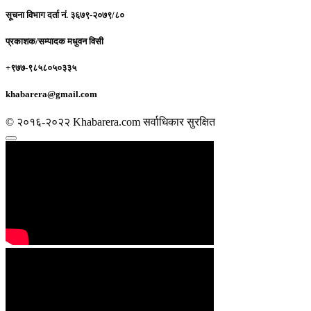
सूचना विभाग दर्ता नं.
३६७९-२०७९/८०
प्रकाशक/सम्पादक
मधुवन विसी
+९७७-९८५८०५०३३५
khabarera@gmail.com
© २०१६-२०२२ Khabarera.com सर्वाधिकार सुरक्षित