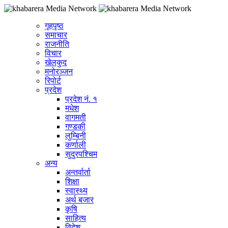
गृहपृष्ठ
समाचार
राजनीति
विचार
खेलकुद
मनोरञ्जन
रिपोर्ट
प्रदेश
प्रदेश नं. १
मधेश
वागमती
गण्डकी
लुम्बिनी
कर्णाली
सुदुरपश्चिम
अन्य
अन्तर्वार्ता
शिक्षा
स्वास्थ्य
अर्थ बजार
कृषि
साहित्य
विदेश