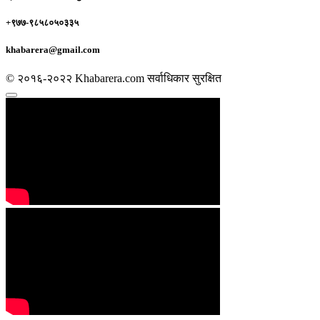
+९७७-९८५८०५०३३५
khabarera@gmail.com
© २०१६-२०२२ Khabarera.com सर्वाधिकार सुरक्षित