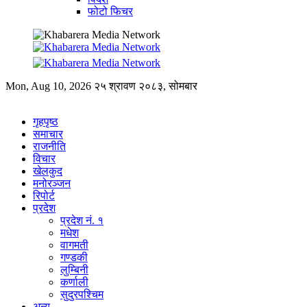
फोटो फिचर
Mon, Aug 10, 2026
२५ श्रावण २०८३, सोमबार
गृहपृष्ठ
समाचार
राजनीति
विचार
खेलकुद
मनोरञ्जन
रिपोर्ट
प्रदेश
प्रदेश नं. १
मधेश
वागमती
गण्डकी
लुम्बिनी
कर्णाली
सुदुरपश्चिम
अन्य