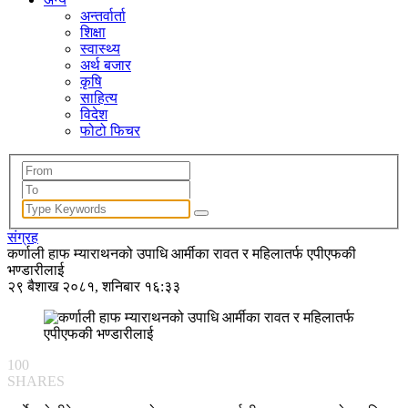
अन्तर्वार्ता
शिक्षा
स्वास्थ्य
अर्थ बजार
कृषि
साहित्य
विदेश
फोटो फिचर
संग्रह
कर्णाली हाफ म्याराथनको उपाधि आर्मीका रावत र महिलातर्फ एपीएफकी
भण्डारीलाई
२९ बैशाख २०८१, शनिबार १६:३३
100
SHARES