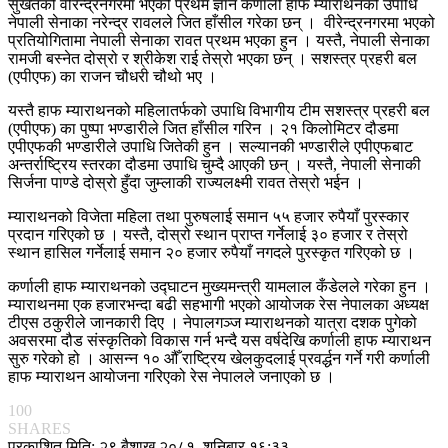
सुर्खेतको वीरेन्द्रनगरमा भएको प्रथम ज्ञान कर्णाली हाफ म्याराथनको उपाधि
नेपाली सेनाका नरेन्द्र रावलले जित हाँसील गरेका छन् । वीरेन्द्रनगरमा भएको
प्रतियोगितामा नेपाली सेनाका रावत प्रथम भएका हुन । यस्तै, नेपाली सेनाका
रामजी बस्नेत दोस्रो र श्रीकेश राई तेस्रो भएका छन् । सशस्त्र प्रहरी बल
(एपीएफ) का राजन चौधरी चौथो भए ।
यस्तै हाफ म्याराथनको महिलातर्फको उपाधि विभागीय टीम सशस्त्र प्रहरी बल
(एपीएफ) का पुष्पा भण्डारीले जित हाँसील गरिन । २१ किलोमिटर दौडमा
एपीएफकी भण्डारीले उपाधि जितेकी हुन । सल्यानकी भण्डारीले एपीएफबाट
अन्तर्राष्ट्रिय स्तरका दौडमा उपाधि चुम्दै आएकी छन् । यस्तै, नेपाली सेनाकी
सिर्जना पाण्डे दोस्रो हुँदा जुम्लाकी राज्यलक्ष्मी रावत तेस्रो भईन ।
म्याराथनको विजेता महिला तथा पुरुषलाई समान ५५ हजार रुपैयाँ पुरस्कार
प्रदान गरिएको छ । यस्तै, दोस्रो स्थान प्राप्त गर्नेलाई ३० हजार र तेस्रो
स्थान हासिल गर्नेलाई समान २० हजार रुपैयाँ नगदले पुरस्कृत गरिएको छ ।
कर्णाली हाफ म्याराथनको उद्घाटन मुख्यमन्त्री यामलाल कँडेलले गरेका हुन ।
म्याराथनमा एक हजारभन्दा बढी सहभागी भएको आयोजक रेस नेपालका अध्यक्ष
टीएस ठकुरीले जानकारी दिए । नेपालगञ्ज म्याराथनको यात्रा दशक पुगेको
अवसरमा दौड संस्कृतिको विकास गर्न भन्दै यस वर्षदेखि कर्णाली हाफ म्याराथन
सुरु गरेको हो । आसन्न १० औँ राष्ट्रिय खेलकुदलाई प्रवर्द्धन गर्ने गरी कर्णाली
हाफ म्याराथन आयोजना गरिएको रेस नेपालले जनाएको छ ।
100
SHARES
प्रकाशित मिति: २९ बैशाख २०८१, शनिबार १६:३३