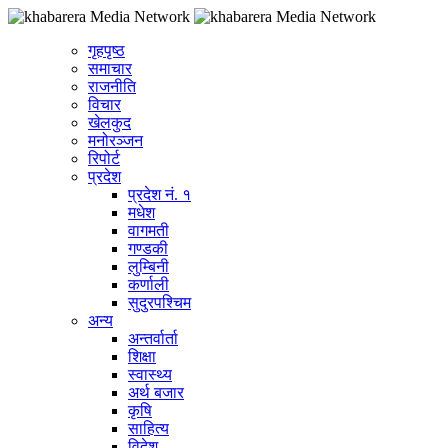
गृहपृष्ठ
समाचार
राजनीति
विचार
खेलकुद
मनोरञ्जन
रिपोर्ट
प्रदेश
प्रदेश नं. १
मधेश
वागमती
गण्डकी
लुम्बिनी
कर्णाली
सुदुरपश्चिम
अन्य
अन्तर्वार्ता
शिक्षा
स्वास्थ्य
अर्थ बजार
कृषि
साहित्य
विदेश