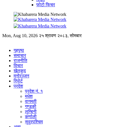
फोटो फिचर
Mon, Aug 10, 2026
२५ श्रावण २०८३, सोमबार
गृहपृष्ठ
समाचार
राजनीति
विचार
खेलकुद
मनोरञ्जन
रिपोर्ट
प्रदेश
प्रदेश नं. १
मधेश
वागमती
गण्डकी
लुम्बिनी
कर्णाली
सुदुरपश्चिम
अन्य