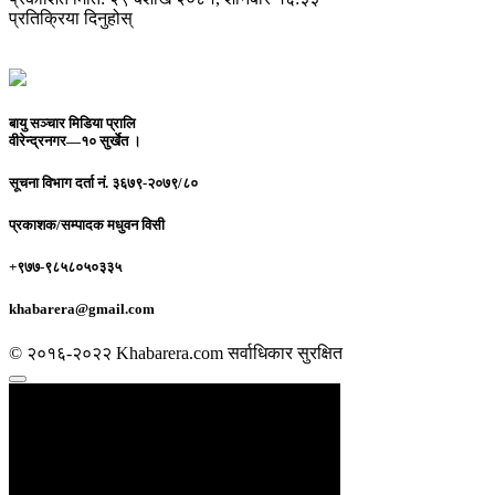
प्रतिक्रिया दिनुहोस्
बायु सञ्चार मिडिया प्रालि
वीरेन्द्रनगर—१० सुर्खेत ।
सूचना विभाग दर्ता नं.
३६७९-२०७९/८०
प्रकाशक/सम्पादक
मधुवन विसी
+९७७-९८५८०५०३३५
khabarera@gmail.com
© २०१६-२०२२ Khabarera.com सर्वाधिकार सुरक्षित