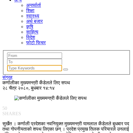
अन्तर्वार्ता
शिक्षा
स्वास्थ्य
अर्थ बजार
कृषि
साहित्य
विदेश
फोटो फिचर
संग्रह
कर्णालीका मुख्यमन्त्री कँडेलले लिए सपथ
२८ चैत्र २०८०, बुधबार १४:१४
50
SHARES
सुर्खेत । कर्णाली प्रदेशका नवनियुक्त मुख्यमन्त्री यामलाल कँडेलले बुधबार पद
तथा गोपनीयताको शपथ लिएका छन् । प्रदेश प्रमुख तिलक परियारले उनलाई