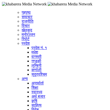
गृहपृष्ठ
समाचार
राजनीति
विचार
खेलकुद
मनोरञ्जन
रिपोर्ट
प्रदेश
प्रदेश नं. १
मधेश
वागमती
गण्डकी
लुम्बिनी
कर्णाली
सुदुरपश्चिम
अन्य
अन्तर्वार्ता
शिक्षा
स्वास्थ्य
अर्थ बजार
कृषि
साहित्य
विदेश