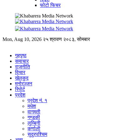
फोटो फिचर
Mon, Aug 10, 2026
२५ श्रावण २०८३, सोमबार
गृहपृष्ठ
समाचार
राजनीति
विचार
खेलकुद
मनोरञ्जन
रिपोर्ट
प्रदेश
प्रदेश नं. १
मधेश
वागमती
गण्डकी
लुम्बिनी
कर्णाली
सुदुरपश्चिम
अन्य