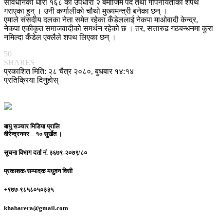
संविधानको धारा १६८ को उपधारा २ बमोजिम पद तथा गोपनीयताको शपथ
गराएका हुन् । उनी कर्णालीको चौथो मुख्यमन्त्री बनेका छन् ।
एमाले संसदीय दलका नेता समेत रहेका कँडेललाई नेकपा माओवादी केन्द्र,
नेकपा एकीकृत समाजवादीको समर्थन रहेको छ । तर, सत्तारुढ गठबन्धनमा कुरा
नमिल्दा कँडेल एक्लैले शपथ लिएका छन् ।
50
SHARES
प्रकाशित मिति: २८ चैत्र २०८०, बुधबार १४:१४
प्रतिक्रिया दिनुहोस्
बायु सञ्चार मिडिया प्रालि
वीरेन्द्रनगर—१० सुर्खेत ।
सूचना विभाग दर्ता नं.
३६७९-२०७९/८०
प्रकाशक/सम्पादक
मधुवन विसी
+९७७-९८५८०५०३३५
khabarera@gmail.com