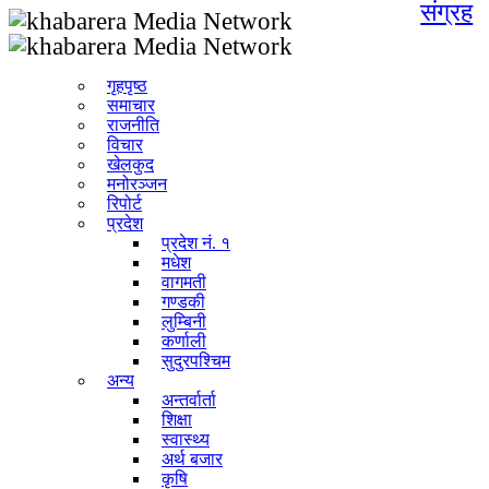
संग्रह
गृहपृष्ठ
समाचार
राजनीति
विचार
खेलकुद
मनोरञ्जन
रिपोर्ट
प्रदेश
प्रदेश नं. १
मधेश
वागमती
गण्डकी
लुम्बिनी
कर्णाली
सुदुरपश्चिम
अन्य
अन्तर्वार्ता
शिक्षा
स्वास्थ्य
अर्थ बजार
कृषि