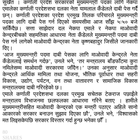
सुर्खेत । कर्णाली प्रदेश सरकारको मुख्यमन्त्री पदका लागि नेकपा
एमालेका कर्णाली प्रदेशसभा दलका नेता यामलाल कँडेलले दाबी पेस गर्दै
छन्। कर्णाली प्रदेशका प्रदेश प्रमुख तिलक परियारले मुख्यमन्त्री
पदका लागि दाबी पेस गर्न दिएको समयसीमा आज साँझ ५ः५० बजे
सकिँदैछ। सत्ता साझेदार दल नेकपा एमाले र नेकपा माओवादी
केन्द्रबीचको सहमतिका आधारमा नेता कँडेलले मुख्यमन्त्री पदमा दाबी
पेस गर्न लागेको माओवादी केन्द्रका नेता कृष्णबहादुर जिसीले जानकारी
दिए।
‘आज मुख्यमन्त्री पदमा दाबी पेसका लागि माओवादी केन्द्रले नेता
कँडेललाई समर्थन गर्दछ’, उनले भने, ‘तर मन्त्रालय बाँडफाँटमा कुरा
नमिलेसम्म माओवादी सरकारमा जाँदैन।’ उनका अनुसार माओवादी
केन्द्रले आर्थिक मामिला तथा योजना, भौतिक पूर्वाधार तथा सहरी
विकास, उद्योग, पर्यटन, वन तथा वातावरण र सामाजिक विकास
मन्त्रालयमा दाबी गरिरहेको छ।
एमाले कर्णाली प्रदेशसभा दलका प्रमुख सचेतक टेकराज पछाईंले
मन्त्रालय विभाजनमा छलफलका आधारमा गरिने बताए । हामीले
मुख्यमन्त्रीसहित माओवादी केन्द्रको एक मन्त्री पठाएर अहिले सानो
आकारको सरकार बनाउन सुझाव दिएका छौ’, उनले भने, ‘विश्वासको
मत लिइसकेपछि सरकार विस्तार गर्दा हुन्छ भनेका छौँ ।
80
SHARES