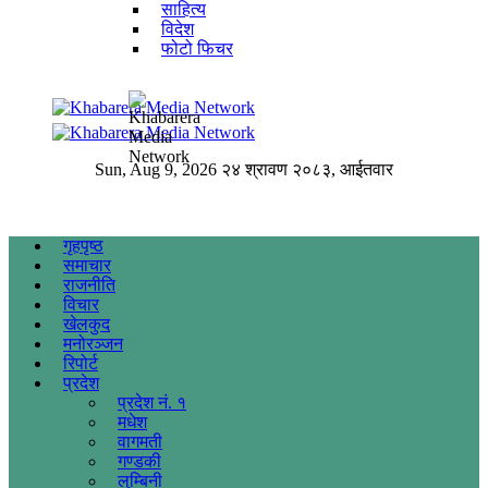
साहित्य
विदेश
फोटो फिचर
Sun, Aug 9, 2026
२४ श्रावण २०८३, आईतवार
गृहपृष्ठ
समाचार
राजनीति
विचार
खेलकुद
मनोरञ्जन
रिपोर्ट
प्रदेश
प्रदेश नं. १
मधेश
वागमती
गण्डकी
लुम्बिनी