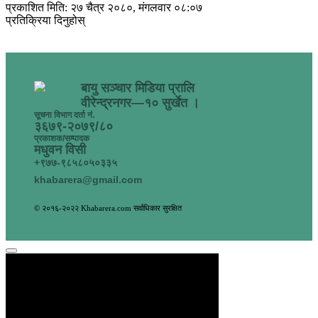
प्रकाशित मिति: २७ चैत्र २०८०, मंगलवार ०८:०७
प्रतिक्रिया दिनुहोस्
बायु सञ्चार मिडिया प्रालि
वीरेन्द्रनगर—१० सुर्खेत ।
सूचना विभाग दर्ता नं.
३६७९-२०७९/८०
प्रकाशक/सम्पादक
मधुवन विसी
+९७७-९८५८०५०३३५
khabarera@gmail.com
© २०१६-२०२२ Khabarera.com सर्वाधिकार सुरक्षित