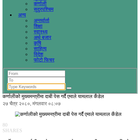
कर्णाली
सुदुरपश्चिम
अन्य
अन्तर्वार्ता
शिक्षा
स्वास्थ्य
अर्थ बजार
कृषि
साहित्य
विदेश
फोटो फिचर
कर्णालीको मुख्यमन्त्रीमा दाबी पेस गर्दै एमाले यामलाल कँडेल
२७ चैत्र २०८०, मंगलवार ०८:०७
80
SHARES