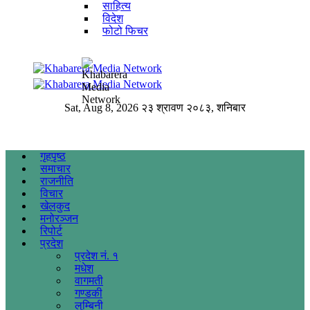
साहित्य
विदेश
फोटो फिचर
Sat, Aug 8, 2026
२३ श्रावण २०८३, शनिबार
गृहपृष्ठ
समाचार
राजनीति
विचार
खेलकुद
मनोरञ्जन
रिपोर्ट
प्रदेश
प्रदेश नं. १
मधेश
वागमती
गण्डकी
लुम्बिनी