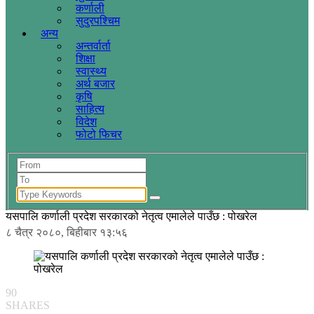
कर्णाली
सुदुरपश्चिम
अन्य
अन्तर्वार्ता
शिक्षा
स्वास्थ्य
अर्थ बजार
कृषि
साहित्य
विदेश
फोटो फिचर
यसपालि कर्णाली प्रदेश सरकारको नेतृत्व एमालेले पाउँछ : पोखरेल
८ चैत्र २०८०, बिहीबार १३:५६
90
SHARES