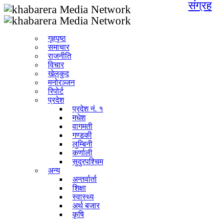
संग्रह
गृहपृष्ठ
समाचार
राजनीति
विचार
खेलकुद
मनोरञ्जन
रिपोर्ट
प्रदेश
प्रदेश नं. १
मधेश
वागमती
गण्डकी
लुम्बिनी
कर्णाली
सुदुरपश्चिम
अन्य
अन्तर्वार्ता
शिक्षा
स्वास्थ्य
अर्थ बजार
कृषि