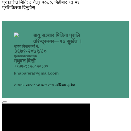
प्रकाशित मिति: ८ चैत्र २०८०, बिहीबार १३:५६
प्रतिक्रिया दिनुहोस्
बायु सञ्चार मिडिया प्रालि
वीरेन्द्रनगर—१० सुर्खेत ।
सूचना विभाग दर्ता नं.
३६७९-२०७९/८०
प्रकाशक/सम्पादक
मधुवन विसी
+९७७-९८५८०५०३३५
khabarera@gmail.com
© २०१६-२०२२ Khabarera.com सर्वाधिकार सुरक्षित