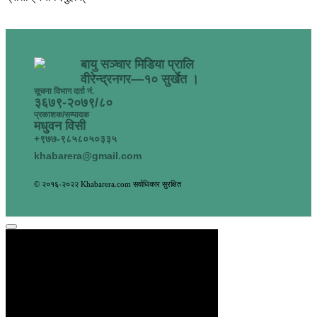
बायु सञ्चार मिडिया प्रालि
वीरेन्द्रनगर—१० सुर्खेत ।
सूचना विभाग दर्ता नं.
३६७९-२०७९/८०
प्रकाशक/सम्पादक
मधुवन विसी
+९७७-९८५८०५०३३५
khabarera@gmail.com
© २०१६-२०२२ Khabarera.com सर्वाधिकार सुरक्षित