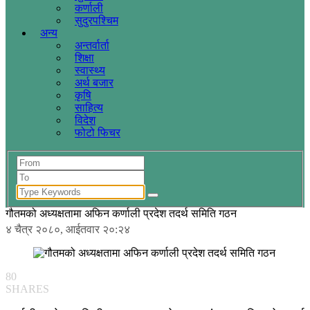
कर्णाली
सुदुरपश्चिम
अन्य
अन्तर्वार्ता
शिक्षा
स्वास्थ्य
अर्थ बजार
कृषि
साहित्य
विदेश
फोटो फिचर
गौतमको अध्यक्षतामा अफिन कर्णाली प्रदेश तदर्थ समिति गठन
४ चैत्र २०८०, आईतवार २०:२४
80
SHARES