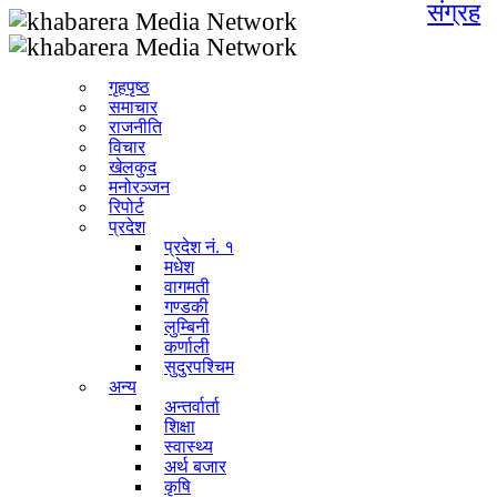
संग्रह
गृहपृष्ठ
समाचार
राजनीति
विचार
खेलकुद
मनोरञ्जन
रिपोर्ट
प्रदेश
प्रदेश नं. १
मधेश
वागमती
गण्डकी
लुम्बिनी
कर्णाली
सुदुरपश्चिम
अन्य
अन्तर्वार्ता
शिक्षा
स्वास्थ्य
अर्थ बजार
कृषि