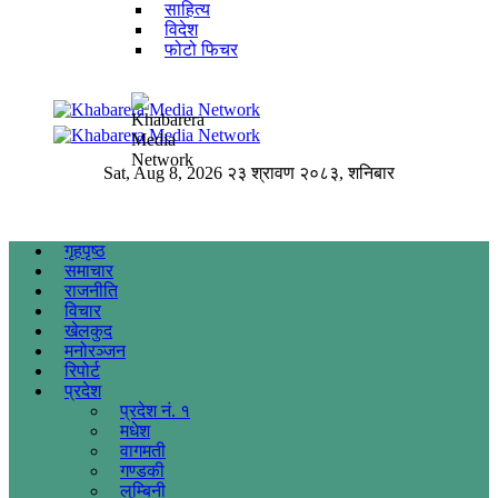
साहित्य
विदेश
फोटो फिचर
Sat, Aug 8, 2026
२३ श्रावण २०८३, शनिबार
गृहपृष्ठ
समाचार
राजनीति
विचार
खेलकुद
मनोरञ्जन
रिपोर्ट
प्रदेश
प्रदेश नं. १
मधेश
वागमती
गण्डकी
लुम्बिनी