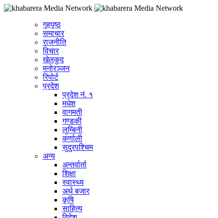
गृहपृष्ठ
समाचार
राजनीति
विचार
खेलकुद
मनोरञ्जन
रिपोर्ट
प्रदेश
प्रदेश नं. १
मधेश
वागमती
गण्डकी
लुम्बिनी
कर्णाली
सुदुरपश्चिम
अन्य
अन्तर्वार्ता
शिक्षा
स्वास्थ्य
अर्थ बजार
कृषि
साहित्य
विदेश