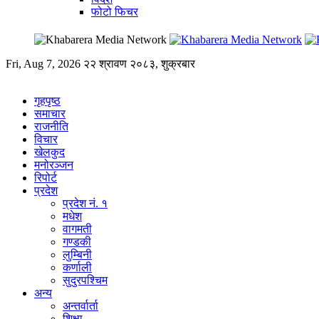
फोटो फिचर
Fri, Aug 7, 2026
२२ श्रावण २०८३, शुक्रबार
गृहपृष्ठ
समाचार
राजनीति
विचार
खेलकुद
मनोरञ्जन
रिपोर्ट
प्रदेश
प्रदेश नं. १
मधेश
वागमती
गण्डकी
लुम्बिनी
कर्णाली
सुदुरपश्चिम
अन्य
अन्तर्वार्ता
शिक्षा