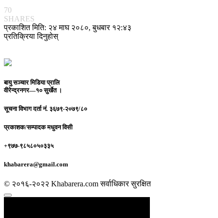
70
SHARES
प्रकाशित मिति: २४ माघ २०८०, बुधबार १२:४३
प्रतिक्रिया दिनुहोस्
बायु सञ्चार मिडिया प्रालि
वीरेन्द्रनगर—१० सुर्खेत ।
सूचना विभाग दर्ता नं.
३६७९-२०७९/८०
प्रकाशक/सम्पादक
मधुवन विसी
+९७७-९८५८०५०३३५
khabarera@gmail.com
© २०१६-२०२२ Khabarera.com सर्वाधिकार सुरक्षित