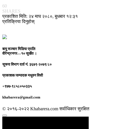
60
SHARES
प्रकाशित मिति: २४ माघ २०८०, बुधबार १२:३१
प्रतिक्रिया दिनुहोस्
बायु सञ्चार मिडिया प्रालि
वीरेन्द्रनगर—१० सुर्खेत ।
सूचना विभाग दर्ता नं.
३६७९-२०७९/८०
प्रकाशक/सम्पादक
मधुवन विसी
+९७७-९८५८०५०३३५
khabarera@gmail.com
© २०१६-२०२२ Khabarera.com सर्वाधिकार सुरक्षित