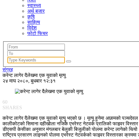
स्वास्थ्य
अर्थ बजार
कृषि
साहित्य
विदेश
फोटो फिचर
संग्रह
करेन्ट लागेर दैलेखमा एक युवाको मृत्यु
२४ माघ २०८०, बुधबार १२:३१
60
SHARES
करेन्ट लागेर दैलेखमा एक युवाको मृत्यु भएको छ । मृत्यु हुनेमा अछामको पञ्च
कालीकोटको सिमाना दहीखोला नजिकै एभरेस्ट नेटवर्क प्रालिको फाइवर विस्तार गर्
डीएसपी केसीका अनुसार मंगलबार बेलुकी बिजुलीको पोलमा करेन्ट लागेको थियो 
राष्ट्रिय प्रसारण लाइनको पोलमा एभरेस्ट नेटवर्कको फाइवर विस्तारका क्रममा