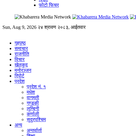
फोटो फिचर
Sun, Aug 9, 2026
२४ श्रावण २०८३, आईतवार
गृहपृष्ठ
समाचार
राजनीति
विचार
खेलकुद
मनोरञ्जन
रिपोर्ट
प्रदेश
प्रदेश नं. १
मधेश
वागमती
गण्डकी
लुम्बिनी
कर्णाली
सुदुरपश्चिम
अन्य
अन्तर्वार्ता
शिक्षा