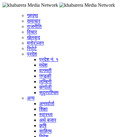
गृहपृष्ठ
समाचार
राजनीति
विचार
खेलकुद
मनोरञ्जन
रिपोर्ट
प्रदेश
प्रदेश नं. १
मधेश
वागमती
गण्डकी
लुम्बिनी
कर्णाली
सुदुरपश्चिम
अन्य
अन्तर्वार्ता
शिक्षा
स्वास्थ्य
अर्थ बजार
कृषि
साहित्य
विदेश