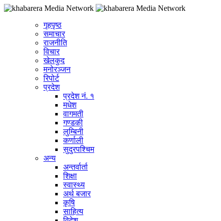
गृहपृष्ठ
समाचार
राजनीति
विचार
खेलकुद
मनोरञ्जन
रिपोर्ट
प्रदेश
प्रदेश नं. १
मधेश
वागमती
गण्डकी
लुम्बिनी
कर्णाली
सुदुरपश्चिम
अन्य
अन्तर्वार्ता
शिक्षा
स्वास्थ्य
अर्थ बजार
कृषि
साहित्य
विदेश