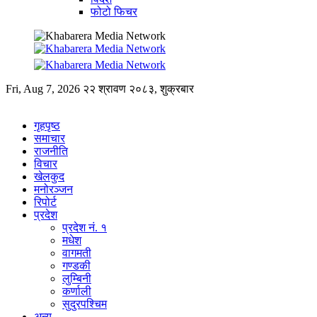
फोटो फिचर
Fri, Aug 7, 2026
२२ श्रावण २०८३, शुक्रबार
गृहपृष्ठ
समाचार
राजनीति
विचार
खेलकुद
मनोरञ्जन
रिपोर्ट
प्रदेश
प्रदेश नं. १
मधेश
वागमती
गण्डकी
लुम्बिनी
कर्णाली
सुदुरपश्चिम
अन्य