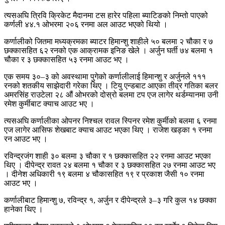
त्यसअघि त्रिवि क्रिकेट मैदानमा टस हारेर पहिला ब्याटिङको निम्तो पाएको
कर्णली ४४.१ ओभरमा २०६ रनमा अल आउट भएको थियो ।
कर्णालीको जितमा मध्यक्रमका ब्याटर हिमान्शु शाहीले ५० बलमा २ चौका र ७
छक्कासहित ६२ रनको एक आक्रामक इनिङ खेले । अर्जुन घर्ती ७४ बलमा १
चौका र ३ छक्कासहित ५३ रनमा आउट भए ।
एक समय ३०–३ को अवस्थामा पुगेको कर्णालीलाई हिमान्शु र अर्जुनले १११
रनको शतकीय साझेदारी गरेका थिए । टियु एन्डबाट आएका तीव्र गतिका बलर
अमरसिंह राउटेला २८ औं ओभरको दोस्रो बलमा टप एज लागेर थर्डम्यानमा उनी
रमेश कुर्मीबाट क्याच आउट भए ।
त्यसअघि कर्णालीका ओपनर निश्चल रावल स्पिनर रमेश कुर्मीको बलमा ६ रनमा
एज लागेर आसिफ शेखबाट क्याच आउट भएका थिए । राजेश खड्का १ रनमा
रन आउट भए ।
रविन्द्रजंग शाही ३० बलमा ३ चौका र १ छक्कासहित २२ रनमा आउट भएका
थिए । दीपेन्द्र रावत २४ बलमा १ चौका र ३ छक्कासहित २७ रनमा आउट भए
। दीनेश अधिकारी १९ बलमा ४ चौकासहित १९ र प्रकाश जैसी १० रनमा
आउट भए ।
कर्णालीबाट हिमान्शु ७, रविन्द्र १, अर्जुन र दीपेन्द्रले ३–३ गरि कुल १४ छक्का
हानेका थिए ।