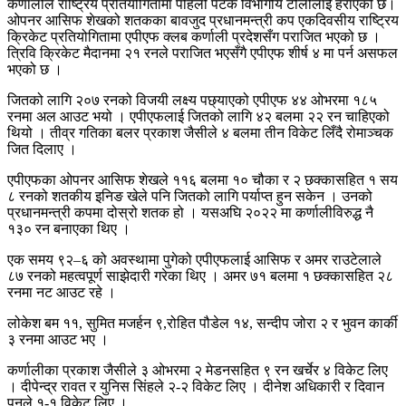
कर्णालीले राष्ट्रिय प्रतियोगितामा पहिलो पटक विभागीय टोलीलाई हराएको छ।
ओपनर आसिफ शेखको शतकका बावजुद प्रधानमन्त्री कप एकदिवसीय राष्ट्रिय
क्रिकेट प्रतियोगितामा एपीएफ क्लब कर्णाली प्रदेशसँग पराजित भएको छ ।
त्रिवि क्रिकेट मैदानमा २१ रनले पराजित भएसँगै एपीएफ शीर्ष ४ मा पर्न असफल
भएको छ ।
जितको लागि २०७ रनको विजयी लक्ष्य पछ्याएको एपीएफ ४४ ओभरमा १८५
रनमा अल आउट भयो । एपीएफलाई जितको लागि ४२ बलमा २२ रन चाहिएको
थियो । तीव्र गतिका बलर प्रकाश जैसीले ४ बलमा तीन विकेट लिँदै रोमाञ्चक
जित दिलाए ।
एपीएफका ओपनर आसिफ शेखले ११६ बलमा १० चौका र २ छक्कासहित १ सय
८ रनको शतकीय इनिङ खेले पनि जितको लागि पर्याप्त हुन सकेन । उनको
प्रधानमन्त्री कपमा दोस्रो शतक हो । यसअघि २०२२ मा कर्णालीविरुद्ध नै
१३० रन बनाएका थिए ।
एक समय ९२–६ को अवस्थामा पुगेको एपीएफलाई आसिफ र अमर राउटेलाले
८७ रनको महत्वपूर्ण साझेदारी गरेका थिए । अमर ७१ बलमा १ छक्कासहित २८
रनमा नट आउट रहे ।
लोकेश बम ११, सुमित मजर्हन ९,रोहित पौडेल १४, सन्दीप जोरा २ र भुवन कार्की
३ रनमा आउट भए ।
कर्णालीका प्रकाश जैसीले ३ ओभरमा २ मेडनसहित ९ रन खर्चेर ४ विकेट लिए
। दीपेन्द्र रावत र युनिस सिंहले २-२ विकेट लिए । दीनेश अधिकारी र दिवान
पुनले १-१ विकेट लिए ।