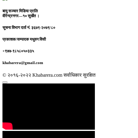
बायु सञ्चार मिडिया प्रालि
वीरेन्द्रनगर—१० सुर्खेत ।
सूचना विभाग दर्ता नं.
३६७९-२०७९/८०
प्रकाशक/सम्पादक
मधुवन विसी
+९७७-९८५८०५०३३५
khabarera@gmail.com
© २०१६-२०२२ Khabarera.com सर्वाधिकार सुरक्षित