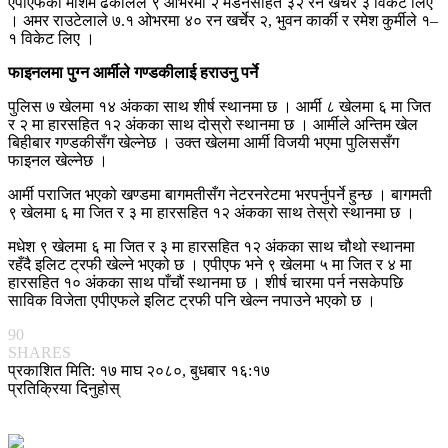
एपीएफका मौशम ढकालले ९ ओभरमा २ मेडनसहित ३२ रन खर्चेर ३ विकेट लिए
। अमर राउटेलाले ७.१ ओभरमा ४० रन खर्चेर २, भुवन कार्की र रमेश कुर्मीले १–
१ विकेट लिए ।
फाइनलमा पुग्न आर्मीले गण्डकीलाई हराउनु पर्ने
पुलिस ७ खेलमा १४ अंकका साथ शीर्ष स्थानमा छ । आर्मी ८ खेलमा ६ मा जित
र २ मा हारसहित १२ अंकका साथ दोस्रो स्थानमा छ । आर्मीले अन्तिम खेल
बिहीबार गण्डकीसँग खेल्नेछ । उक्त खेलमा आर्मी विजयी भएमा पुलिससँग
फाइनल खेल्नेछ ।
आर्मी पराजित भएको खण्डमा बागमतीसँग नेटरनरेटमा भरपर्नुपर्ने हुन्छ । बागमती
९ खेलमा ६ मा जित र ३ मा हारसहित १२ अंकका साथ तेस्रो स्थानमा छ ।
मधेश ९ खेलमा ६ मा जित र ३ मा हारसहित १२ अंकका साथ चौथो स्थानमा
रहँदै इलिट ट्रफी खेल्ने भएको छ । एपीएफ भने ९ खेलमा ५ मा जित र ४ मा
हारसहित १० अंकका साथ पाँचौं स्थानमा छ । शीर्ष चारमा पर्न नसकेपछि
साविक विजेता एपीएफले इलिट ट्रफी पनि खेल्न नपाउने भएको छ ।
90
SHARES
प्रकाशित मिति: १७ माघ २०८०, बुधबार १६:१७
प्रतिक्रिया दिनुहोस्