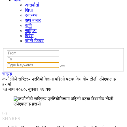
अन्तर्वार्ता
शिक्षा
स्वास्थ्य
अर्थ बजार
कृषि
साहित्य
विदेश
फोटो फिचर
संग्रह
कर्णालीले राष्ट्रिय प्रतियोगितामा पहिलो पटक विभागीय टोली एपिएफलाइ
हरायो
१७ माघ २०८०, बुधबार १६:१७
90
SHARES