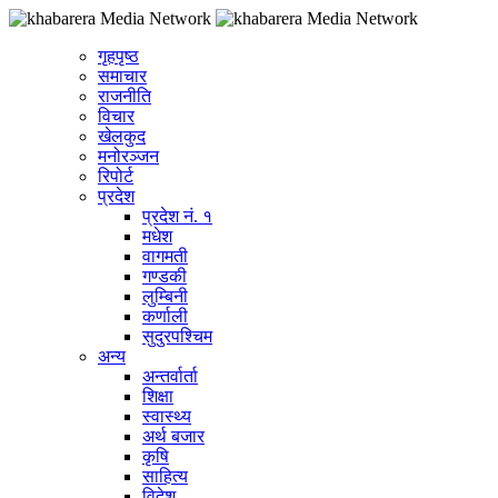
गृहपृष्ठ
समाचार
राजनीति
विचार
खेलकुद
मनोरञ्जन
रिपोर्ट
प्रदेश
प्रदेश नं. १
मधेश
वागमती
गण्डकी
लुम्बिनी
कर्णाली
सुदुरपश्चिम
अन्य
अन्तर्वार्ता
शिक्षा
स्वास्थ्य
अर्थ बजार
कृषि
साहित्य
विदेश