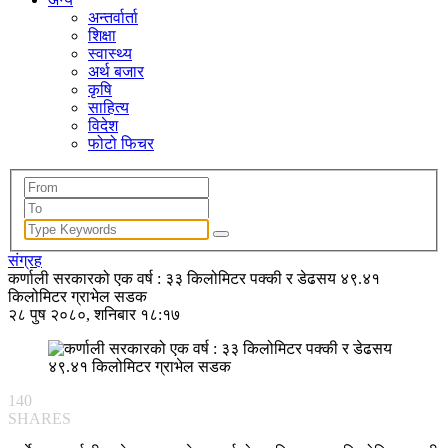
अन्तर्वार्ता
शिक्षा
स्वास्थ्य
अर्थ बजार
कृषि
साहित्य
विदेश
फोटो फिचर
संग्रह
कर्णाली सरकारको एक वर्ष : ३३ किलोमिटर पक्की र डेढसय ४९.४१
किलोमिटर ग्राभेल सडक
२८ पुष २०८०, शनिबार १८:१७
140
SHARES