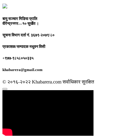
बायु सञ्चार मिडिया प्रालि
वीरेन्द्रनगर—१० सुर्खेत ।
सूचना विभाग दर्ता नं.
३६७९-२०७९/८०
प्रकाशक/सम्पादक
मधुवन विसी
+९७७-९८५८०५०३३५
khabarera@gmail.com
© २०१६-२०२२ Khabarera.com सर्वाधिकार सुरक्षित