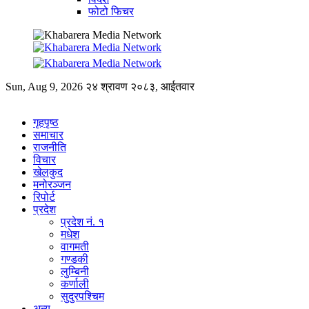
फोटो फिचर
Sun, Aug 9, 2026
२४ श्रावण २०८३, आईतवार
गृहपृष्ठ
समाचार
राजनीति
विचार
खेलकुद
मनोरञ्जन
रिपोर्ट
प्रदेश
प्रदेश नं. १
मधेश
वागमती
गण्डकी
लुम्बिनी
कर्णाली
सुदुरपश्चिम
अन्य