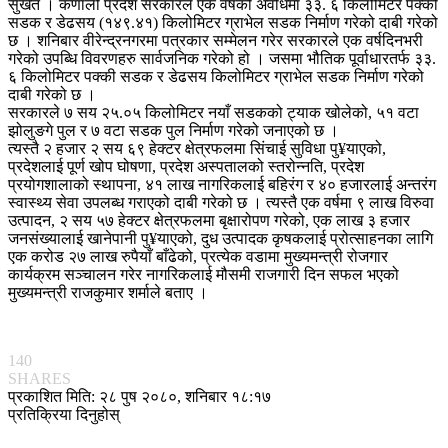
सुर्खेत । कर्णाली प्रदेश सरकारले एक वर्षको अवधिमा ३३. ६ किलोमिटर पक्की
सडक र डेढसय (१४९.४१) किलोमिटर ग्राभेल सडक निर्माण गरेको दाबी गरेको
छ । शनिबार वीरेन्द्रनगरमा पत्रकार सम्मेलन गरेर सरकारले एक वर्षदिनभरी
गरेको उपब्धि विवरणहरु सार्वजनिक गरेको हो । जसमा भौतिक पूर्वाधारतर्फ ३३.
६ किलोमिटर पक्की सडक र डेढसय किलोमिटर ग्राभेल सडक निर्माण गरेको
दाबी गरेको छ ।
सरकारले ७ सय २५.०५ किलोमिटर नयाँ सडकको ट्याक खोलेको, ५१ वटा
झोलुङगे पुल र ७ वटा सडक पुल निर्माण गरेको जनाएको छ ।
त्यस्तै २ हजार २ सय ६९ हेक्टर क्षेत्रफलमा सिंचाई सुविधा पु¥याएको,
प्रदेशलाई पूर्ण खोप घोषणा, प्रदेश अस्पतालको स्तरोन्नति, प्रदेश
प्रयोगशालाको स्थापना, ४१ लाख नागरिकलाई बहिरंग र ४० हजारलाई अन्तरंग
स्वास्थ्य सेवा उपलब्ध गराएको दाबी गरेको छ । त्यस्तै एक वर्षमा ९ लाख विरुवा
उत्पादन, २ सय ५७ हेक्टर क्षेत्रफलमा बृक्षारोपण गरेको, एक लाख ३ हजार
जनसंख्यालाई खानेपानी पु¥याएको, दुध उत्पादक कृषकलाई प्रोत्साहनका लागि
एक करोड २७ लाख रुपैयाँ बाँढेको, प्रत्येक वडामा मुख्यमन्त्री रोजगार
कार्यक्रम सञ्चालन गरेर नागरिकलाई मौसमी राजगारी दिन सफल भएको
मुख्यमन्त्री राजकुमार शर्माले बताए ।
140
SHARES
प्रकाशित मिति: २८ पुष २०८०, शनिबार १८:१७
प्रतिक्रिया दिनुहोस्