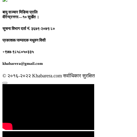
बायु सञ्चार मिडिया प्रालि
वीरेन्द्रनगर—१० सुर्खेत ।
सूचना विभाग दर्ता नं.
३६७९-२०७९/८०
प्रकाशक/सम्पादक
मधुवन विसी
+९७७-९८५८०५०३३५
khabarera@gmail.com
© २०१६-२०२२ Khabarera.com सर्वाधिकार सुरक्षित