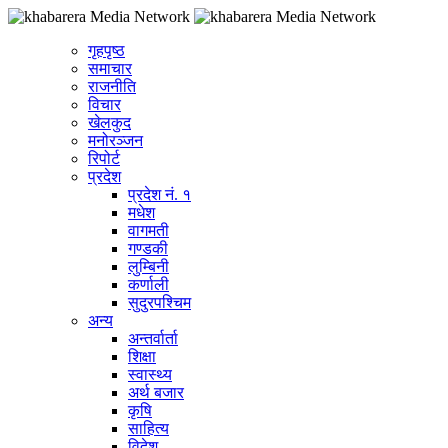
गृहपृष्ठ
समाचार
राजनीति
विचार
खेलकुद
मनोरञ्जन
रिपोर्ट
प्रदेश
प्रदेश नं. १
मधेश
वागमती
गण्डकी
लुम्बिनी
कर्णाली
सुदुरपश्चिम
अन्य
अन्तर्वार्ता
शिक्षा
स्वास्थ्य
अर्थ बजार
कृषि
साहित्य
विदेश