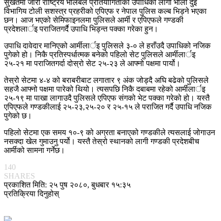
सुर्खेतमा जारी राष्ट्रिय भलिबल प्रतियोगिताको उपाधिको लागी भोली दुइ
विभागिय टोली सशस्त्र प्रहरीको एपिएफ र नेपाल पुलिस कल्ब भिड्ने भएका
छन। आज भएको सेमिफाइनलमा पुलिसले आर्मी र एपिएफले गण्डकी
प्रदेशलार्इ पराजितगर्दै उपाधि भिड्न्त पक्का गरेका हुन।
उपाधि दावेदार मानिएको आर्मीलार्इ पुलिसले ३-० ले हराँउदै उपाधिको नजिक
पुगेको हो। निकै प्रतिस्पर्धात्मक बनेको पहिलो सेट पुलिसले आर्मीलार्इ
२५-२१ मा पराजितगर्दा दोस्रो सेट २५-२३ ले आफ्नो पक्षमा पार्यो।
तेस्रो सेटमा ४-४ को बराबरीबाट लगातार ९ अंक जोड्दै अघि बढेको पुलिसले
सहजै आफ्नो पक्षमा पारेको थियो। त्यसपछि निकै दबाबमा रहेको आर्मीलार्इ
२५-१९ मा पाखा लागाउदै पुलिसले एपिएफ संगको भेट पक्का गरेको हो। यस्तै
एपिएफले गण्डकीलाई २५-२३,२५-२० र २५-१५ ले पराजित गर्दै उपाधि नजिक
पुगेको छ।
पहिलो सेटमा एक‌ समय १०-९ को अग्रता बनाएको गण्डकीले त्यसलाई जोगाउन
नसक्दा खेल गुमाउनु पर्यो। यस्तै तेस्रो स्थानको लागी गण्डकी प्रदेशबीच
आर्मीको सामना गर्नेछ।
140
SHARES
प्रकाशित मिति: २५ पुष २०८०, बुधबार १५:३५
प्रतिक्रिया दिनुहोस्