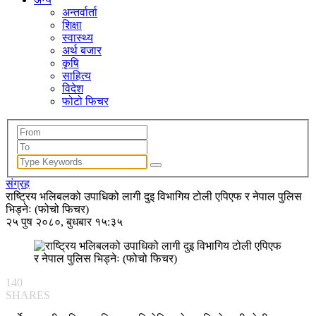
अन्तर्वार्ता
शिक्षा
स्वास्थ्य
अर्थ बजार
कृषि
साहित्य
विदेश
फोटो फिचर
संग्रह
राष्ट्रिय भलिबलको उपाधिको लागी दुइ विभागिय टोली एपिएफ र नेपाल पुलिस
भिड्नेः (फोचो फिचर)
२५ पुष २०८०, बुधबार १५:३५
140
SHARES