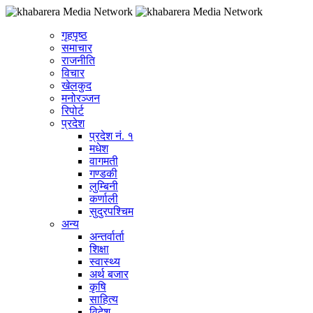
गृहपृष्ठ
समाचार
राजनीति
विचार
खेलकुद
मनोरञ्जन
रिपोर्ट
प्रदेश
प्रदेश नं. १
मधेश
वागमती
गण्डकी
लुम्बिनी
कर्णाली
सुदुरपश्चिम
अन्य
अन्तर्वार्ता
शिक्षा
स्वास्थ्य
अर्थ बजार
कृषि
साहित्य
विदेश