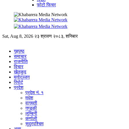
फोटो फिचर
Sat, Aug 8, 2026
२३ श्रावण २०८३, शनिबार
गृहपृष्ठ
समाचार
राजनीति
विचार
खेलकुद
मनोरञ्जन
रिपोर्ट
प्रदेश
प्रदेश नं. १
मधेश
वागमती
गण्डकी
लुम्बिनी
कर्णाली
सुदुरपश्चिम
अन्य