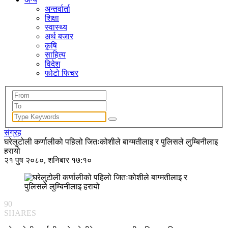
अन्तर्वार्ता
शिक्षा
स्वास्थ्य
अर्थ बजार
कृषि
साहित्य
विदेश
फोटो फिचर
संग्रह
घरेलुटोली कर्णालीको पहिलो जितःकोशीले बाग्मतीलाइ र पुलिसले लुम्बिनीलाइ
हरायो
२१ पुष २०८०, शनिबार १७:१०
90
SHARES