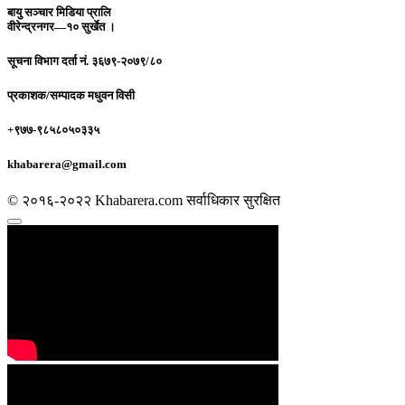
बायु सञ्चार मिडिया प्रालि
वीरेन्द्रनगर—१० सुर्खेत ।
सूचना विभाग दर्ता नं.
३६७९-२०७९/८०
प्रकाशक/सम्पादक
मधुवन विसी
+९७७-९८५८०५०३३५
khabarera@gmail.com
© २०१६-२०२२ Khabarera.com सर्वाधिकार सुरक्षित