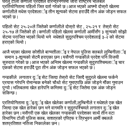
घरेलु टोली कर्णाली प्रदेशले वीरेन्द्रनगरमा जारी राष्ट्रिय भलिबल
प्रतियोगितामा पहिलो जित दर्ता गरेको छ।आज भएको आफ्नो दोस्रो खेलमा
कर्णालीले मधेस प्रदेशलार्इ तीन शून्यको सेटमा हराउँदै तीन अंक जोड्न सफल
भएको छ।
पहिलो सेट २५-२०ले जितेको कर्णालीले दोस्रो सेट , २५-२१ र तेस्रो सेट
२५-१७ ले जितेको हो।कर्णाली पहिलो खेलमा कर्णाली आर्मीसँग ३ सुन्यको सोझो
सेटमा पराजित भएको थियो भने मधेशले सुदूरपश्चिम प्रदेशलाई ३-२ को सेटमा
हराएको थियो।
आजै भएका खेलमा कोशीले बाग्मतीलार्इ र नेपाल पुलिस क्लबले लुम्बिनीलार्इ
समान ३-शून्यको सेटमै हराएका छन।यसैगरी गन्डकीले प्रदेश पनि विजयी
सुरुवात गरेको छ।आज भएको अन्तिम खेलमा गन्डकीले सुदुरपश्चिमलार्इ चार
एकको सेटमा हराउँदै पूरा तीन अंक जोड्न सफल भएको छ।
गन्डकीले लगातार दुर्इ सेट जित्दा तेस्रो सेट जित्दै सुदुरले खेलमा फर्कने
प्रयास गरेपनि रोमान्चक बनेको चौथो सेट गुमाएपछि अंक जोड्ने मौंका गुमाउन
पुग्यो।भलिबलमा खेल हारेपनि कम्तिमा दुर्इ सेट जितेमा एक अंक जोड्न
सकिन्छ।
प्रतियोगितामा दुर्इ/दुर्इ खेल खेलेका कर्णाली,लुम्बिनीले र मधेशले एक खेल
जित्दा एक खेल हारेका छन भने वागमति र सुदुरपश्चिमले लगातार दुर्इ खेल
हारेका छन।यसैगरी एक खेल खेलका गन्डककी प्रदेशका साथै तीन वटा
विभागिय टोली पुलिस क्लब, सशत्रको एपिएफ र त्रिभुवन आर्मी क्बलले
शतप्रतिशत नतिजा निकालेका छन।