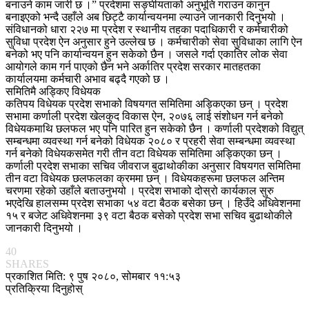
बनाउने काम जारी छ ।” प्रदेशमा सङ्घीयताको अनुभूति गराउन कानुन
बनाइएको भन्दै उहाँले अब छिट्टै कार्यान्वयनमा ल्याउने जानकारी दिनुभयो ।
संविधानको धारा २२७ मा प्रदेश र स्थानीय तहका पदाधिकारी र कर्मचारीको
सुविधा प्रदेश ऐन अनुसार हुने उल्लेख छ । कर्मचारीको सेवा सुविधाका लागि ऐन
बनेको भए पनि कार्यान्वयन हुन सकेको छैन । जसले गर्दा एकातिर लोक सेवा
आयोगले काम गर्न पाएको छैन भने अर्कातिर प्रदेश सरकार मातहतका
कार्यालयमा कर्मचारी अभाव बढ्दै गएको छ ।
समितिमै अड्किए विधेयक
कतिपय विधेयक प्रदेश सभाको विषयगत समितिमा अड्किएका छन् । प्रदेश
सभामा कर्णाली प्रदेश खेलकुद विकास ऐन, २०७६ लाई संशोधन गर्न बनेको
विधेयकमाथि छलफल भए पनि पारित हुन सकेको छैन । कर्णाली प्रदेशको विद्युत्
सम्बन्धमा व्यवस्था गर्न बनेको विधेयक २०८० र प्रहरी सेवा सम्बन्धमा व्यवस्था
गर्न बनेको विधेयकसमेत गरी तीन वटा विधेयक समितिमा अड्किएका छन् ।
कर्णाली प्रदेश सभाका सचिव जीवराज बुढाथोकीका अनुसार विषयगत समितिमा
तीन वटा विधेयक छलफलका क्रममा छन् । विधेयकहरूमा छलफल अन्तिम
चरणमा रहेको उहाँले बताउनुभयो । प्रदेश सभाको दोस्रो कार्यकाल सुरु
भएदेखि हालसम्म प्रदेश सभाका ५४ वटा बैठक बसेका छन् । हिउँदे अधिवेशनमा
१५ र बजेट अधिवेशनमा ३९ वटा बैठक बसेको प्रदेश सभा सचिव बुढाथोकीले
जानकारी दिनुभयो ।
40
SHARES
प्रकाशित मिति: ९ पुष २०८०, सोमबार ११:५३
प्रतिक्रिया दिनुहोस्