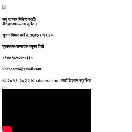
बायु सञ्चार मिडिया प्रालि
वीरेन्द्रनगर—१० सुर्खेत ।
सूचना विभाग दर्ता नं.
३६७९-२०७९/८०
प्रकाशक/सम्पादक
मधुवन विसी
+९७७-९८५८०५०३३५
khabarera@gmail.com
© २०१६-२०२२ Khabarera.com सर्वाधिकार सुरक्षित