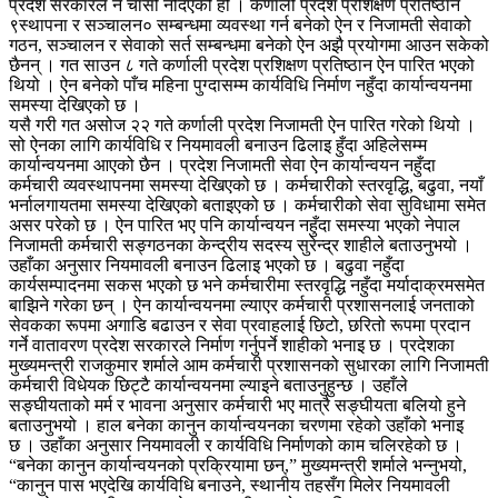
प्रदेश सरकारले नै चासो नदिएको हो । कर्णाली प्रदेश प्रशिक्षण प्रतिष्ठान
९स्थापना र सञ्चालन० सम्बन्धमा व्यवस्था गर्न बनेको ऐन र निजामती सेवाको
गठन, सञ्चालन र सेवाको सर्त सम्बन्धमा बनेको ऐन अझै प्रयोगमा आउन सकेको
छैनन् । गत साउन ८ गते कर्णाली प्रदेश प्रशिक्षण प्रतिष्ठान ऐन पारित भएको
थियो । ऐन बनेको पाँच महिना पुग्दासम्म कार्यविधि निर्माण नहुँदा कार्यान्वयनमा
समस्या देखिएको छ ।
यसै गरी गत असोज २२ गते कर्णाली प्रदेश निजामती ऐन पारित गरेको थियो ।
सो ऐनका लागि कार्यविधि र नियमावली बनाउन ढिलाइ हुँदा अहिलेसम्म
कार्यान्वयनमा आएको छैन । प्रदेश निजामती सेवा ऐन कार्यान्वयन नहुँदा
कर्मचारी व्यवस्थापनमा समस्या देखिएको छ । कर्मचारीको स्तरवृद्धि, बढुवा, नयाँ
भर्नालगायतमा समस्या देखिएको बताइएको छ । कर्मचारीको सेवा सुविधामा समेत
असर परेको छ । ऐन पारित भए पनि कार्यान्वयन नहुँदा समस्या भएको नेपाल
निजामती कर्मचारी सङ्गठनका केन्द्रीय सदस्य सुरेन्द्र शाहीले बताउनुभयो ।
उहाँका अनुसार नियमावली बनाउन ढिलाइ भएको छ । बढुवा नहुँदा
कार्यसम्पादनमा सकस भएको छ भने कर्मचारीमा स्तरवृद्धि नहुँदा मर्यादाक्रमसमेत
बाझिने गरेका छन् । ऐन कार्यान्वयनमा ल्याएर कर्मचारी प्रशासनलाई जनताको
सेवकका रूपमा अगाडि बढाउन र सेवा प्रवाहलाई छिटो, छरितो रूपमा प्रदान
गर्ने वातावरण प्रदेश सरकारले निर्माण गर्नुपर्ने शाहीको भनाइ छ । प्रदेशका
मुख्यमन्त्री राजकुमार शर्माले आम कर्मचारी प्रशासनको सुधारका लागि निजामती
कर्मचारी विधेयक छिट्टै कार्यान्वयनमा ल्याइने बताउनुहुन्छ । उहाँले
सङ्घीयताको मर्म र भावना अनुसार कर्मचारी भए मात्रै सङ्घीयता बलियो हुने
बताउनुभयो । हाल बनेका कानुन कार्यान्वयनका चरणमा रहेको उहाँको भनाइ
छ । उहाँका अनुसार नियमावली र कार्यविधि निर्माणको काम चलिरहेको छ ।
“बनेका कानुन कार्यान्वयनको प्रक्रियामा छन्,” मुख्यमन्त्री शर्माले भन्नुभयो,
“कानुन पास भएदेखि कार्यविधि बनाउने, स्थानीय तहसँग मिलेर नियमावली