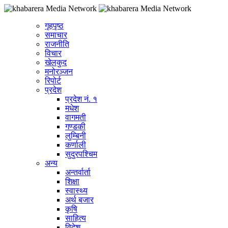
गृहपृष्ठ
समाचार
राजनीति
विचार
खेलकुद
मनोरञ्जन
रिपोर्ट
प्रदेश
प्रदेश नं. १
मधेश
वागमती
गण्डकी
लुम्बिनी
कर्णाली
सुदुरपश्चिम
अन्य
अन्तर्वार्ता
शिक्षा
स्वास्थ्य
अर्थ बजार
कृषि
साहित्य
विदेश