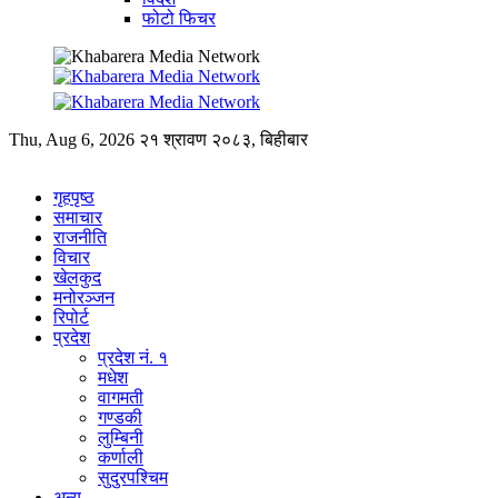
फोटो फिचर
Thu, Aug 6, 2026
२१ श्रावण २०८३, बिहीबार
गृहपृष्ठ
समाचार
राजनीति
विचार
खेलकुद
मनोरञ्जन
रिपोर्ट
प्रदेश
प्रदेश नं. १
मधेश
वागमती
गण्डकी
लुम्बिनी
कर्णाली
सुदुरपश्चिम
अन्य