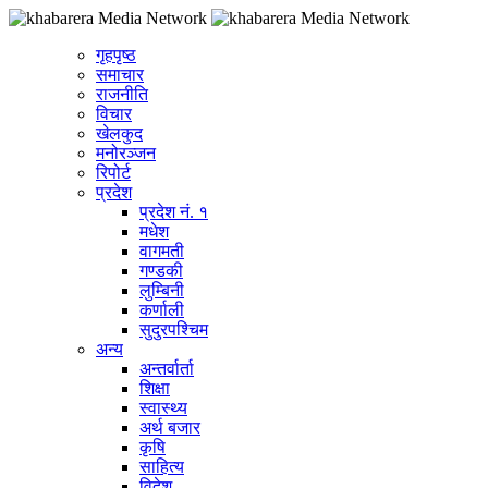
गृहपृष्ठ
समाचार
राजनीति
विचार
खेलकुद
मनोरञ्जन
रिपोर्ट
प्रदेश
प्रदेश नं. १
मधेश
वागमती
गण्डकी
लुम्बिनी
कर्णाली
सुदुरपश्चिम
अन्य
अन्तर्वार्ता
शिक्षा
स्वास्थ्य
अर्थ बजार
कृषि
साहित्य
विदेश