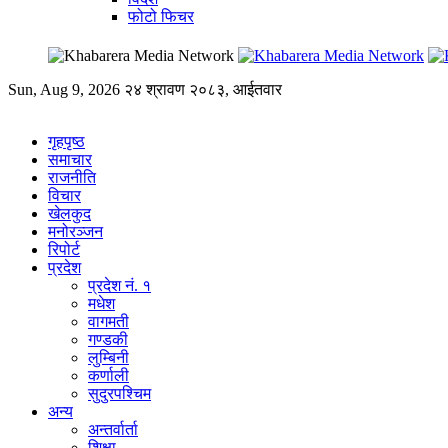
फोटो फिचर
Sun, Aug 9, 2026
२४ श्रावण २०८३, आईतवार
गृहपृष्ठ
समाचार
राजनीति
विचार
खेलकुद
मनोरञ्जन
रिपोर्ट
प्रदेश
प्रदेश नं. १
मधेश
वागमती
गण्डकी
लुम्बिनी
कर्णाली
सुदुरपश्चिम
अन्य
अन्तर्वार्ता
शिक्षा