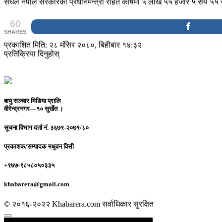
संघले नेपाल सरकारको प्रधानमन्त्री राहत कोषमा ५ लाख ५५ हजार ५ सय ५५ र
60
SHARES
प्रकाशित मिति: २८ मंसिर २०८०, बिहीबार १४:३२
प्रतिक्रिया दिनुहोस्
बायु सञ्चार मिडिया प्रालि
वीरेन्द्रनगर—१० सुर्खेत ।
सूचना विभाग दर्ता नं.
३६७९-२०७९/८०
प्रकाशक/सम्पादक
मधुवन विसी
+९७७-९८५८०५०३३५
khabarera@gmail.com
© २०१६-२०२२ Khabarera.com सर्वाधिकार सुरक्षित