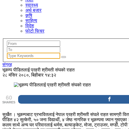
स्वास्थ्य
अर्थ बजार
कृषि
साहित्य
विदेश
फोटो फिचर
संग्रह
भूकम्प पीडितलाई प्रहरी श्रीमती संघको राहत
२८ मंसिर २०८०, बिहीबार १४:३२
60
SHARES
सुर्खेत । भूकम्पबाट प्रभावितलाई नेपाल प्रहरी श्रीमती संघले राहत सामग्
पीडित ४२ सुत्केरी, ५० जना विद्यार्थी, ४ जेष्ठ नागरिक र भूकम्पमा ज्यान गुमा
कलम साथै अन्य घर परिवारलाई थर्मस, बल्याङ्केट, मोजा, ट्राउजर, मण्डी, टोपी