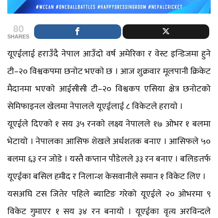
80
SHARES
यूएईलाई हराउँदै नेपाल आउँदाे वर्ष अमेरिका र वेस्ट इन्डिजमा हुने
टी–२० विश्वकपमा छनाेट भएकाे छ । आज शुक्रवार मूलपानी क्रिकेट
मैदानमा भएकाे आईसीसी टी–२० विश्वकप एसिया क्षेत्र छनोटको
सेमिफाइनल खेलमा नेपालले यूएईलाई ८ विकेटले हरायाे ।
यूएईले दिएकाे १ सय ३५ रनकाे लक्ष्य नेपालले १७ ओभर १ बलमा
भेटायाे । नेपालका आसिफ शेखले अर्धशतक बनाए । आसिफले ५०
बलमा ६३ रन जाेडे । यस्तै कप्तान पाैडेलले ३३ रन बनाए । बलिङतर्फ
यूएईका बसिल हमीद र निलान्श केसवानीले समान १ विकेट लिए ।
यसअघि टस जितेर पहिले ब्याटिङ गरेको यूएईले २० ओभरमा ९
विकेट गुमाएर १ सय ३४ रन बनायो । यूएईका वृत्य अरविन्दले