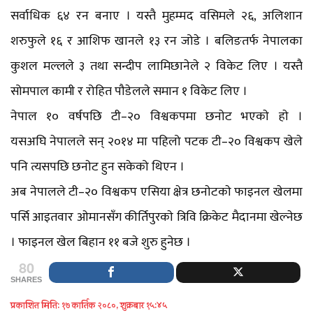
सर्वाधिक ६४ रन बनाए । यस्तै मुहम्मद वसिमले २६, अलिशान
शरुफुले १६ र आशिफ खानले १३ रन जोडे । बलिङतर्फ नेपालका
कुशल मल्लले ३ तथा सन्दीप लामिछानेले २ विकेट लिए । यस्तै
सोमपाल कामी र रोहित पौडेलले समान १ विकेट लिए ।
नेपाल १० वर्षपछि टी–२० विश्वकपमा छनाेट भएकाे हाे ।
यसअघि नेपालले सन् २०१४ मा पहिलो पटक टी–२० विश्वकप खेले
पनि त्यसपछि छनाेट हुन सकेको थिएन ।
अब नेपालले टी–२० विश्वकप एसिया क्षेत्र छनाेटकाे फाइनल खेलमा
पर्सि आइतवार ओमानसँग कीर्तिपुरकाे त्रिवि क्रिकेट मैदानमा खेल्नेछ
। फाइनल खेल बिहान ११ बजे शुरु हुनेछ ।
80
SHARES
प्रकाशित मिति: १७ कार्तिक २०८०, शुक्रबार १५:४५