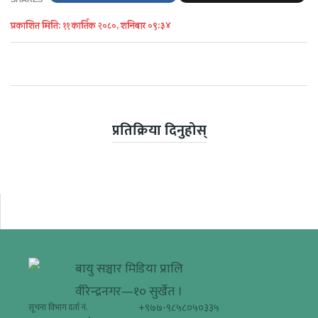
प्रकाशित मिति: ११ कार्तिक २०८०, शनिबार ०९:३४
प्रतिक्रिया दिनुहोस्
बायु सञ्चार मिडिया प्रालि
वीरेन्द्रनगर—१० सुर्खेत ।
+९७७-९८५८०५०३३५
सूचना विभाग दर्ता नं.