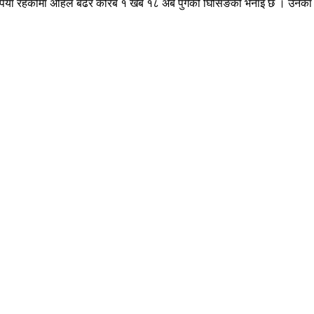
र्ब रूपैयाँ रहेकोमा अहिले बढेर करिब १ खर्ब १८ अर्ब पुगेको घिसिङको भनाइ छ । 