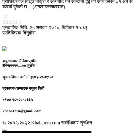
प्राधिकरणले विद्युत बिक्री र अन्यबाट गर्ने आम्दानी दुई वर्ष अघि करिब ८१ अ
रूपैयाँ पुगेको छ । (अनलाइनखबरबाट)
80
SHARES
प्रकाशित मिति: २५ श्रावण २०८०, बिहीबार १५:३३
प्रतिक्रिया दिनुहोस्
बायु सञ्चार मिडिया प्रालि
वीरेन्द्रनगर—१० सुर्खेत ।
सूचना विभाग दर्ता नं.
३६७९-२०७९/८०
प्रकाशक/सम्पादक
मधुवन विसी
+९७७-९८५८०५०३३५
khabarera@gmail.com
© २०१६-२०२२ Khabarera.com सर्वाधिकार सुरक्षित