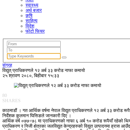
स्वास्थ्य
अर्थ बजार
कृषि
साहित्य
विदेश
फोटो फिचर
संग्रह
विद्युत् प्राधिकरणले १२ अर्ब ३३ करोड नाफा कमायो
२५ श्रावण २०८०, बिहीबार १५:३३
80
SHARES
काठमाडौं । गत आर्थिक वर्षमा नेपाल विद्युत प्राधिकरणले १२ अर्ब ३३ करोड र
निर्देशक कुलमान घिसिङले जानकारी दिए ।
आर्थिक वर्ष ०७७÷७८ मा प्राधिकरणको नाफा ६ अर्ब १० करोड रूपैयाँ रहेको थ
प्राधिकरण र निजी क्षेत्रका जलविद्युत केन्द्रहरुको विद्युत उत्पादनमा ह्रास आ