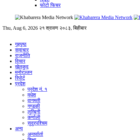
फोटो फिचर
Thu, Aug 6, 2026
२१ श्रावण २०८३, बिहीबार
गृहपृष्ठ
समाचार
राजनीति
विचार
खेलकुद
मनोरञ्जन
रिपोर्ट
प्रदेश
प्रदेश नं. १
मधेश
वागमती
गण्डकी
लुम्बिनी
कर्णाली
सुदुरपश्चिम
अन्य
अन्तर्वार्ता
शिक्षा