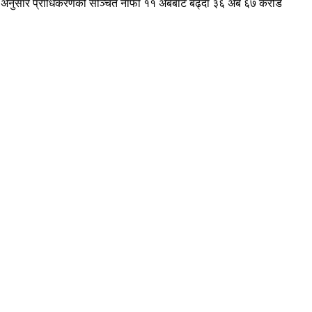
उनका अनुसार प्राधिकरणको सञ्चित नाफा ११ अर्बबाट बढ्दा ३६ अर्ब ६७ करोड