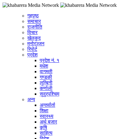
गृहपृष्ठ
समाचार
राजनीति
विचार
खेलकुद
मनोरञ्जन
रिपोर्ट
प्रदेश
प्रदेश नं. १
मधेश
वागमती
गण्डकी
लुम्बिनी
कर्णाली
सुदुरपश्चिम
अन्य
अन्तर्वार्ता
शिक्षा
स्वास्थ्य
अर्थ बजार
कृषि
साहित्य
विदेश