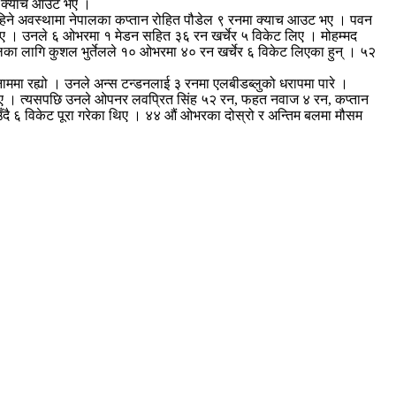
मा क्याच आउट भए ।
 चाहिने अवस्थामा नेपालका कप्तान रोहित पौडेल ९ रनमा क्याच आउट भए । पवन
लिए । उनले ६ ओभरमा १ मेडन सहित ३६ रन खर्चेर ५ विकेट लिए । मोहम्मद
 लागि कुशल भुर्तेलले १० ओभरमा ४० रन खर्चेर ६ विकेट लिएका हुन् । ५२
ा रह्यो । उनले अन्स टन्डनलाई ३ रनमा एलबीडब्लुको धरापमा पारे ।
 थिए । त्यसपछि उनले ओपनर लवप्रित सिंह ५२ रन, फहत नवाज ४ रन, कप्तान
ै ६ विकेट पूरा गरेका थिए । ४४ औं ओभरका दोस्रो र अन्तिम बलमा मौसम