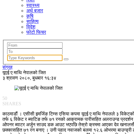
स्वास्थ्य
अर्थ बजार
कृषि
साहित्य
विदेश
फोटो फिचर
संग्रह
यूएई ए माथि नेपालको जित
३ श्रावण २०८०, बुधबार १६:३४
50
SHARES
काठमाडौं । एसीसी इमर्जिङ टिम्स एसिया कपमा यूएई ए माथि नेपालले ३ विकेटको
तर्फ ६ विकेट र ब्याटिङ तर्फ ७१ रनको आक्रामक पारीसहित अलराउन्ड प्रदर्शन 
ओपनर ब्याटर अर्जुन साउद डक आउट भएपछि तेस्रो क्रममा आएका देव खनालसँग
छक्कासहित ७१ रन बनाए । उनी पहाद नवाजको बलमा १२.६ ओभरमा बाउन्ड्री ला