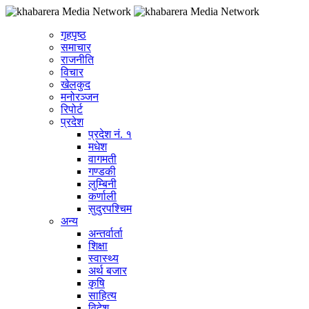
गृहपृष्ठ
समाचार
राजनीति
विचार
खेलकुद
मनोरञ्जन
रिपोर्ट
प्रदेश
प्रदेश नं. १
मधेश
वागमती
गण्डकी
लुम्बिनी
कर्णाली
सुदुरपश्चिम
अन्य
अन्तर्वार्ता
शिक्षा
स्वास्थ्य
अर्थ बजार
कृषि
साहित्य
विदेश