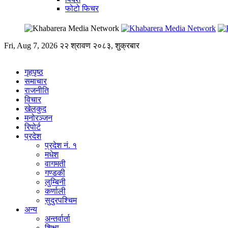
फोटो फिचर
Fri, Aug 7, 2026
२२ श्रावण २०८३, शुक्रबार
गृहपृष्ठ
समाचार
राजनीति
विचार
खेलकुद
मनोरञ्जन
रिपोर्ट
प्रदेश
प्रदेश नं. १
मधेश
वागमती
गण्डकी
लुम्बिनी
कर्णाली
सुदुरपश्चिम
अन्य
अन्तर्वार्ता
शिक्षा