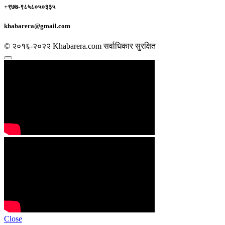
+९७७-९८५८०५०३३५
khabarera@gmail.com
© २०१६-२०२२ Khabarera.com सर्वाधिकार सुरक्षित
Close