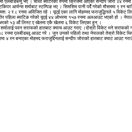
लमा एलबीडब्ल्यु भए । चौथो ब्याटरको रुपमा क्रिजमा आएका सन्दीप जोरा २४ रन
केटकिपर आर्यन्स शर्माबाट स्टम्पिङ भए । सिमसिम पानी पर्दै गरेको मौसममा ९ रन
मशः २ र ८ रनमा अविजित रहे । यूएई एका लागि मोहम्मद फराजुद्धिनले ५ विकेट 
ेर पहिला ब्याटिङ गरेको यूएई ४४ ओभरमा १५७ रनमा अलआउट भएको हो । नेपालका
अरको ५३ औं लिस्ट ए खेलमा एकै खेलमा ६ विकेट लिएका हुन् ।
र्मालाई पवन सराफको हातबाट क्याच आउट गराए ।दोस्रो विकेट भने सराफको नामम
गत १८ रनमा एलबीडब्लू आउट गरे । जुन उनको पहिलो तथा नेपालको तेस्रो विकेट
४ रन बनाएका मोहमद फराजुद्दिनलाई सन्दीप जोराको हातबाट क्याट आउट गराउँद