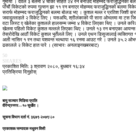
गुमायो । देवले ३ बलमा ४ चौका सहित २४ रन बनाउँदै मोहम्मद फराजुद्धिनको ब
पाँचौं विकेटको रुपमा गुल्सन झा ११ रन बनाएर मोहम्मद फराजुद्धिनको बलमा वि
सरार्फ मोहम्मद फराजुद्धिनको बलमा बोलड भए । कुशल मल्ल र प्रतिश जिशी क्र
जवादुल्लाहले २ विकेट लिए । यसअघि, श्रीलंकाको पी सारा ओभलमा मा टस जित
वटा लिस्ट ए खेलेका कुशलले हालसम्म जम्मा ४ विकेट लिएका थिए । उनले करि
खेलमा पहिलो विकेट कुशल मल्लले लिएका थिए । उनले १३ रन बनाएका आयन्स श
तेस्रोदेखि आठौं विकेट कुशल भुर्तेलले लिए । उनले एथन डिसुजालाई व्यक्ति
अली नासिर १ रन तथा यशवन्त भल्थापा १६ रनमा आउट गरे । उनले ३५.२ ओभरमा 
ढकालले २ विकेट हात पारे । (साभारः अनलाइनखबरबाट)
50
SHARES
प्रकाशित मिति: ३ श्रावण २०८०, बुधबार १६:३४
प्रतिक्रिया दिनुहोस्
बायु सञ्चार मिडिया प्रालि
वीरेन्द्रनगर—१० सुर्खेत ।
सूचना विभाग दर्ता नं.
३६७९-२०७९/८०
प्रकाशक/सम्पादक
मधुवन विसी