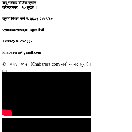
बायु सञ्चार मिडिया प्रालि
वीरेन्द्रनगर—१० सुर्खेत ।
सूचना विभाग दर्ता नं.
३६७९-२०७९/८०
प्रकाशक/सम्पादक
मधुवन विसी
+९७७-९८५८०५०३३५
khabarera@gmail.com
© २०१६-२०२२ Khabarera.com सर्वाधिकार सुरक्षित