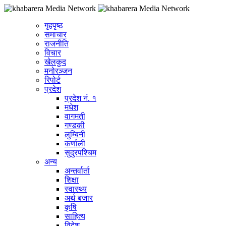
गृहपृष्ठ
समाचार
राजनीति
विचार
खेलकुद
मनोरञ्जन
रिपोर्ट
प्रदेश
प्रदेश नं. १
मधेश
वागमती
गण्डकी
लुम्बिनी
कर्णाली
सुदुरपश्चिम
अन्य
अन्तर्वार्ता
शिक्षा
स्वास्थ्य
अर्थ बजार
कृषि
साहित्य
विदेश