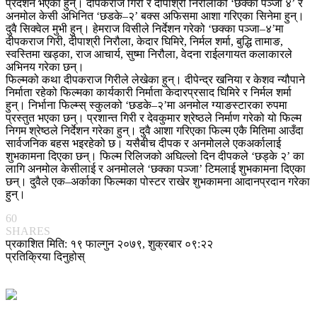
प्रदर्शन भएका हुन्। दीपकराज गिरी र दीपाश्री निरौलाको ‘छक्का पञ्जा ४’ र
अनमोल केसी अभिनित ‘छडके–२’ बक्स अफिसमा आशा गरिएका सिनेमा हुन्।
दुवै सिक्वेल मुभी हुन्। हेमराज विसीले निर्देशन गरेको ‘छक्का पञ्जा–४’मा
दीपकराज गिरी, दीपाश्री निरौला, केदार घिमिरे, निर्मल शर्मा, बुद्धि तामाङ,
स्वस्तिमा खड्का, राज आचार्य, सुष्मा निरौला, वेदना राईलगायत कलाकारले
अभिनय गरेका छन्।
फिल्मको कथा दीपकराज गिरीले लेखेका हुन्। दीपेन्द्र खनिया र केशव न्यौपाने
निर्माता रहेको फिल्मका कार्यकारी निर्माता केदारप्रसाद घिमिरे र निर्मल शर्मा
हुन्। निर्भाना फिल्म्स् स्कुलको ‘छडके–२’मा अनमोल ग्याङस्टारका रुपमा
प्रस्तुत भएका छन्। प्रशान्त गिरी र देवकुमार श्रेष्ठले निर्माण गरेको यो फिल्म
निगम श्रेष्ठले निर्देशन गरेका हुन्। दुवै आशा गरिएका फिल्म एकै मितिमा आउँदा
सार्वजनिक बहस भइरहेको छ। यसैबीच दीपक र अनमोलले एकअर्कालाई
शुभकामना दिएका छन्। फिल्म रिलिजको अघिल्लो दिन दीपकले ‘छड्के २’ का
लागि अनमोल केसीलाई र अनमोलले ‘छक्का पञ्जा’ टिमलाई शुभकामना दिएका
छन्। दुवैले एक–अर्काका फिल्मका पोस्टर राखेर शुभकामना आदानप्रदान गरेका
हुन्।
60
SHARES
प्रकाशित मिति: १९ फाल्गुन २०७९, शुक्रबार ०९:२२
प्रतिक्रिया दिनुहोस्