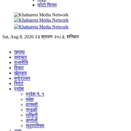
फोटो फिचर
Sat, Aug 8, 2026
२३ श्रावण २०८३, शनिबार
गृहपृष्ठ
समाचार
राजनीति
विचार
खेलकुद
मनोरञ्जन
रिपोर्ट
प्रदेश
प्रदेश नं. १
मधेश
वागमती
गण्डकी
लुम्बिनी
कर्णाली
सुदुरपश्चिम
अन्य