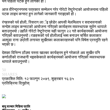
भने पहिलो पटक हुन लागेको हो।
आज वीरेन्द्रनगरमा पत्रकार सम्मेलन गरेर गोरेटो रेष्टुरेन्टको आयोजनामा पहिलो
पटक लाइभ कन्सट हुन लागेको जानकारी गराइएको हो।
रंगहरुको पर्व होली, रिसराग लार्इ छोडेर आपसी मेलमिलाप र सदभावनाको
सन्देश लाइभ कन्सटको आयोजना गरिएको कार्यक्रम व्यवस्थापक सुर्वण थापाले
बताउनुभयो।उहाँले गोरेटो रेष्टुरेन्टमा यही फागुन २२ गते कार्यक्रमको आयोजना
गरिएको बताउनुभयो।रङहरूको पर्व होलीलाई भब्य बनाउन चर्चित कलाकार
अल्मुडा राना उप्रेती लगायत सुर्खेतका कलाकारहरुको पनि विषेश प्रस्तुति रहने
भएको छ।
देशका विभिन्न ठाँउमा यस्ता खाल्का कार्यक्रम हुने गरेकाले अव सुर्खेत पनि
कर्णालीको राजधानी भइसकेकाले कार्यक्रमको आयोजना गरिएको व्यवस्थापक
थापाले बताउनुभयो।
50
SHARES
प्रकाशित मिति: १२ फाल्गुन २०७९, शुक्रबार १६:३५
प्रतिक्रिया दिनुहोस्
बायु सञ्चार मिडिया प्रालि