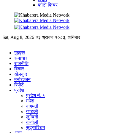
फोटो फिचर
Sat, Aug 8, 2026
२३ श्रावण २०८३, शनिबार
गृहपृष्ठ
समाचार
राजनीति
विचार
खेलकुद
मनोरञ्जन
रिपोर्ट
प्रदेश
प्रदेश नं. १
मधेश
वागमती
गण्डकी
लुम्बिनी
कर्णाली
सुदुरपश्चिम
अन्य