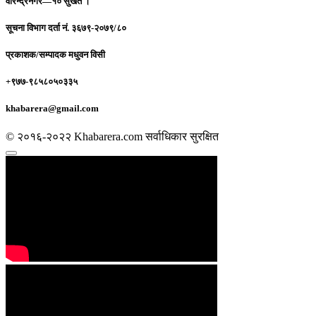
वीरेन्द्रनगर—१० सुर्खेत ।
सूचना विभाग दर्ता नं.
३६७९-२०७९/८०
प्रकाशक/सम्पादक
मधुवन विसी
+९७७-९८५८०५०३३५
khabarera@gmail.com
© २०१६-२०२२ Khabarera.com सर्वाधिकार सुरक्षित