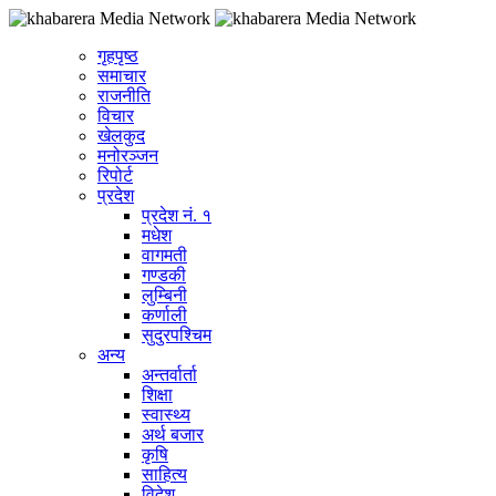
गृहपृष्ठ
समाचार
राजनीति
विचार
खेलकुद
मनोरञ्जन
रिपोर्ट
प्रदेश
प्रदेश नं. १
मधेश
वागमती
गण्डकी
लुम्बिनी
कर्णाली
सुदुरपश्चिम
अन्य
अन्तर्वार्ता
शिक्षा
स्वास्थ्य
अर्थ बजार
कृषि
साहित्य
विदेश