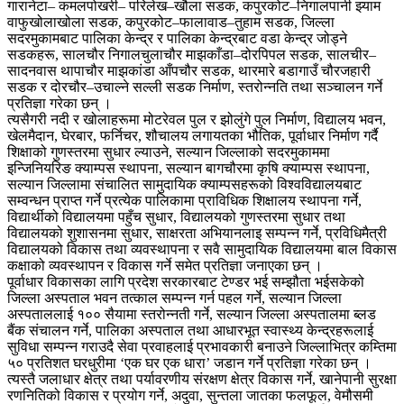
गारानेटा– कमलपोखरी– परिलेख–खौला सडक, कपुरकोट–निगालपानी झ्याम
वाफुखोलाखोला सडक, कपुरकोट–फालावाड–तुहाम सडक, जिल्ला
सदरमुकामबाट पालिका केन्द्र र पालिका केन्द्रबाट वडा केन्द्र जोड्ने
सडकहरू, सालचौर निगालचुलाचौर माझकाँडा–दोरपिपल सडक, सालचीर–
सादनवास थापाचौर माझकांडा आँपचौर सडक, थारमारे बडागाउँ चौरजहारी
सडक र दोरचौर–उचाल्ने सल्ली सडक निर्माण, स्तरोन्नति तथा सञ्चालन गर्ने
प्रतिज्ञा गरेका छन् ।
त्यसैगरी नदी र खोलाहरूमा मोटरेवल पुल र झोलुंगे पुल निर्माण, विद्यालय भवन,
खेलमैदान, घेरबार, फर्निचर, शौचालय लगायतका भौतिक, पूर्वाधार निर्माण गर्दै
शिक्षाको गुणस्तरमा सुधार ल्याउने, सल्यान जिल्लाको सदरमुकाममा
इन्जिनियरिङ क्याम्पस स्थापना, सल्यान बागचौरमा कृषि क्याम्पस स्थापना,
सल्यान जिल्लामा संचालित सामुदायिक क्याम्पसहरूको विश्वविद्यालयबाट
सम्वन्धन प्राप्त गर्ने प्रत्येक पालिकामा प्राविधिक शिक्षालय स्थापना गर्ने,
विद्यार्थीको विद्यालयमा पहुँच सुधार, विद्यालयको गुणस्तरमा सुधार तथा
विद्यालयको शुशासनमा सुधार, साक्षरता अभियानलाइ सम्पन्न गर्ने, प्रविधिमैत्री
विद्यालयको विकास तथा व्यवस्थापना र सवै सामुदायिक विद्यालयमा बाल विकास
कक्षाको व्यवस्थापन र विकास गर्ने समेत प्रतिज्ञा जनाएका छन् ।
पूर्वाधार विकासका लागि प्रदेश सरकारबाट टेण्डर भई सम्झौता भईसकेको
जिल्ला अस्पताल भवन तत्काल सम्पन्न गर्न पहल गर्ने, सल्यान जिल्ला
अस्पताललाई १०० सैयामा स्तरोन्नती गर्ने, सल्यान जिल्ला अस्पतालमा ब्लड
बैंक संचालन गर्ने, पालिका अस्पताल तथा आधारभूत स्वास्थ्य केन्द्रहरूलाई
सुविधा सम्पन्न गराउदै सेवा प्रवाहलाई प्रभावकारी बनाउने जिल्लाभित्र कम्तिमा
५० प्रतिशत घरधुरीमा ‘एक घर एक धारा’ जडान गर्ने प्रतिज्ञा गरेका छन् ।
त्यस्तै जलाधार क्षेत्र तथा पर्यावरणीय संरक्षण क्षेत्र विकास गर्ने, खानेपानी सुरक्षा
रणनितिको विकास र प्रयोग गर्ने, अदुवा, सुन्तला जातका फलफूल, वेमौसमी