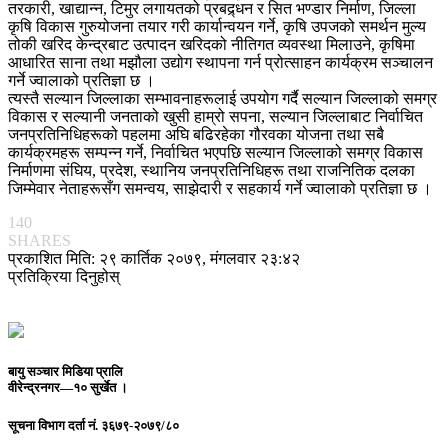
तरकारी, खाद्यान्न, टिमुर लगायतको प्रबद्र्धन र सित भण्डार निर्माण, जिल्ला
कृषि विकास गुरुयोजना तयार गरी कार्यान्वयन गर्ने, कृषि उपजको समर्थन मुल्य
तोकी खरिद केन्द्रबाट उत्पादन खरिदको नीतिगत व्यवस्था मिलाउने, कृषिमा
आधारित साना तथा मझौला उद्योग स्थापना गर्न प्रोत्साहन कार्यक्रम सञ्चालन
गर्ने ज्वालाको प्रतिज्ञा छ ।
त्यस्तै सल्यान जिल्लाका सम्भावनाहरूलाई उपयोग गर्दै सल्यान जिल्लाको समग्र
विकास र सल्यानी जनताको खुसी हाम्रो सपना, सल्यान जिल्लाबाट निर्वाचित
जनप्रतिनिधिहरूको पहलमा अघि बढिरहेका गौरवका योजना तथा सबै
कार्यक्रमहरू सम्पन्न गर्ने, निर्वाचित भएपछि सल्यान जिल्लाको समग्र विकास
निर्माणमा संघिय, प्रदेश, स्थानिय जनप्रतिनिधिहरू तथा राजनितिक दलका
जिम्मेवार नेताहरूसँग समन्वय, साझेदारी र सहकार्य गर्ने ज्वालाको प्रतिज्ञा छ ।
140
SHARES
प्रकाशित मिति: २९ कार्तिक २०७९, मंगलवार २३:४२
प्रतिक्रिया दिनुहोस्
बायु सञ्चार मिडिया प्रालि
वीरेन्द्रनगर—१० सुर्खेत ।
सूचना विभाग दर्ता नं.
३६७९-२०७९/८०