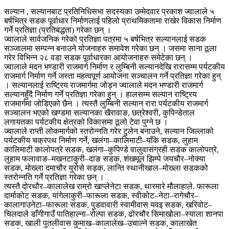
सल्यान , सल्यानबाट प्रतिनिधिसभा सदस्यका उम्मेदवार प्रकाश ज्वालाले ५
बर्षभित्र सडक पूर्वाधार निर्माणलाई पहिलो प्राथमिकतामा राखेर विकास निर्माण
गर्ने प्रतिज्ञा (प्रतिबद्धता) गरेका छन् ।
ज्वालाले सार्वजनिक गरेको प्रतिज्ञा पत्रमा ५ बर्षभित्र सल्यानलाई सडक
सञ्जालमा सम्पन्न बनाउने योजनाहरु समावेश गरेका छन् । जसमा साना ठूला
गरेर विभिन्न २८ वडा सडक पूर्वाधारका आयोजनाहरु समेटेका छन् ।
ज्वालाले मदन भण्डारी राजमार्ग निर्माण र लुम्बिनी सल्यानदेखि रारासम्म पर्यटकीय
राजमार्ग निर्माण गर्ने जस्ता महत्वपूर्ण आयोजना सञ्चालन गर्ने प्रतिज्ञा गरेका हुन्
। सल्यानलाई राष्ट्रिय राजमार्गमा जोड्न ज्वालाले मदन भण्डारी राजमार्ग
सल्यानहुँदै निर्माण गर्ने प्रतिज्ञा गरेका हुन् । हालसम्म सल्यान राष्ट्रिय
राजमार्गमा जोडिएको छैन । त्यस्तै लुम्बिनी सल्यान रारा पर्यटकीय राजमार्ग
सञ्चालन भएको खण्डमा सल्यानका खैरावाङ, छत्रेश्वरी, कुपिन्डेताल
लगायतका पर्यटकीय क्षेत्रको विकासमा ठूलो टेवा पुग्ने छ ।
ज्वालाले राप्ती लोकमार्गको स्तरोन्नति गरेर टुलेन बनाउने, सल्यान जिल्लाको
पर्यटकीय चक्रपथ निर्माण गर्ने, खलंगा–कालिमाटी–याँके सडक, लुहाम
कालिमाटी कालोपत्रे सडक, खलंगा–कुपिण्डे वालुवासंग्रही सडक कालोपत्रे,
लुहाम फलावाङ–मखनटाकुरी–दाङ सडक, शंखमूल झिम्पे जयचौर–नोक्या
सडक, मोख्ला दमाचौर युरोसे सड़क, लान्ति स्थानीखाल–मोख्ला सडकको
स्तरोन्नति गर्ने प्रतिज्ञा गरेका छन् ।
त्यस्तै दोरथौर–कालालेख राम्रो खाप्लेनेटा सडक, थारमारे मौलाहाले. फारूला
दार्माकोट सडक, यांगेलाकुरी–फारूला सडक, स्वीकोट–नेटा–रागेचौर–
कालागाउनेटा–फारूला सडक, पुडवावारी स्वामीवास यवइ सडक, खरिवोट–
चिलदाले डाँगीगाउँ पातिहाल्ना–रोल्पा सडक, ढोरचौर सिमाखोला–स्याला शानपा
सडक, खाली पुतलीवास कुमाख–कालालेख–उचाल्ने सडक, कालाखेत