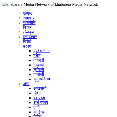
गृहपृष्ठ
समाचार
राजनीति
विचार
खेलकुद
मनोरञ्जन
रिपोर्ट
प्रदेश
प्रदेश नं. १
मधेश
वागमती
गण्डकी
लुम्बिनी
कर्णाली
सुदुरपश्चिम
अन्य
अन्तर्वार्ता
शिक्षा
स्वास्थ्य
अर्थ बजार
कृषि
साहित्य
विदेश