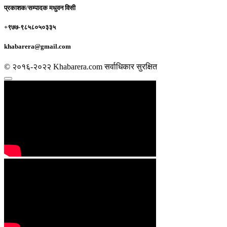
प्रकाशक/सम्पादक
मधुवन विसी
+९७७-९८५८०५०३३५
khabarera@gmail.com
© २०१६-२०२२ Khabarera.com सर्वाधिकार सुरक्षित