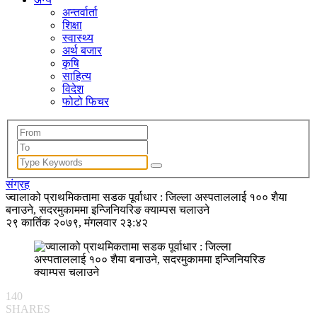
अन्तर्वार्ता
शिक्षा
स्वास्थ्य
अर्थ बजार
कृषि
साहित्य
विदेश
फोटो फिचर
संग्रह
ज्वालाको प्राथमिकतामा सडक पूर्वाधार : जिल्ला अस्पताललाई १०० शैया
बनाउने, सदरमुकाममा इन्जिनियरिङ क्याम्पस चलाउने
२९ कार्तिक २०७९, मंगलवार २३:४२
140
SHARES