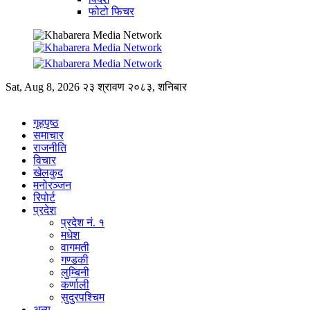
फोटो फिचर
Sat, Aug 8, 2026
२३ श्रावण २०८३, शनिबार
गृहपृष्ठ
समाचार
राजनीति
विचार
खेलकुद
मनोरञ्जन
रिपोर्ट
प्रदेश
प्रदेश नं. १
मधेश
वागमती
गण्डकी
लुम्बिनी
कर्णाली
सुदुरपश्चिम
अन्य