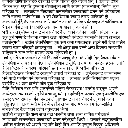
लागेसँगै तीर्थयात्रीहरु दर्शनका लागि यात्रा सुरु गरेका छन् । कैलाश दर्शन
सिजन सुरु भएपछि हुम्लामा तीर्थालुका लागि क्याम्प (वासस्थान) निर्माण सुरु
गरिएको छ । लाप्चाबाट तिब्बतको मानसरोवर कैलाशको दर्शन गर्ने पर्यटकका
लागि नाम्खा गाउँपालिका–१ को लेकधिंगामा क्याम्प तयार पारिएको हो ।
काठमाडौं हुँदै नेपालगञ्जबाट सिमकोट आउने धार्मिक पर्यटकहरु लेकधिंगासम्म
पैदल मार्गबाट जाने भएपछि उक्त क्याम्प खडा गरिएको हो ।
भदौ ६ गते (सोमबार) बाट मानसरोवर कैलाशको दर्शनका लागि पर्यटक आउन
सुरु हुने भएपछि धिंगामा क्याम्प खडा गरिएको पर्यटक व्यवसायी विजय लामाले
बताउनुुभयो । उहाँले लेकधिंगामा एक सय जना पर्यटकहरु अट्ने गरी टेण्ट हालेर
क्याम्प खडा गरिएको बताउनुुभयो । सो क्षेत्र बास बस्ने अन्य विकल्प नभएपछि
बाहिरबाटै टेण्ट लगेर क्याम्प खडा गर्नुपरेको हो ।
भदौ ६ गते ५० जनाको टोली सिमकोट आइपुग्नेछ भने सोही दिन पैदलमार्गबाट
लेकधिंगा बास बस्न जानेछ । लेकधिंगाबाट तुम्लिङसम्म भने पर्यटकहरुका लागि
हेलिकोप्टरको व्यवस्था गरिएको छ । यसका लागि भदौमा पाँच वटा
हेलिकोप्टरहरु सिमकोट आइपुग्ने तयारी गरिएको छ । तुम्लिङबाट लाप्चासम्म
भने गाडी प्रयोग गर्ने व्यवस्था गरिएको छ । त्यसका लागि सिमकोटमा भएका
दशदेखि १२ वटा बोलेरो जीप बुक गरिएको छ ।
मिति निश्चित नभए पनि अङ्ग्रेजी महिना सेप्टेम्बरमा भारतीय सद्गुरू आउने
कार्यक्रम तय भएको उहाँले बताउनुुभयो । उहाँसहित यसवर्ष एक हजारदेखि एक
हजार ४०० सम्म धार्मिक पर्यटकले लाप्चाबाट मानसरोवर कैलाशको दर्शन
गर्नुहुनेछ । गतवर्ष भदौ महिनामै उहाँले लाप्चाबाट ५० जना पर्यटकसहित
मानसरोवर कैलाशको दर्शन गर्नुभएको थियो ।
उहाँको यात्रापछि अन्य सात वटा भारतीय तथा अन्य धार्मिक पर्यटकले
लाप्चाबाटै मानसरोवर कैलाशको दर्शन गर्नुभएको थियो । यसवर्ष सद्गुरूसहित
धार्मिक पर्यटक धेरै आउने भए पनि केही दिन अगाडि प्रमुख जिल्ला अधिकारी