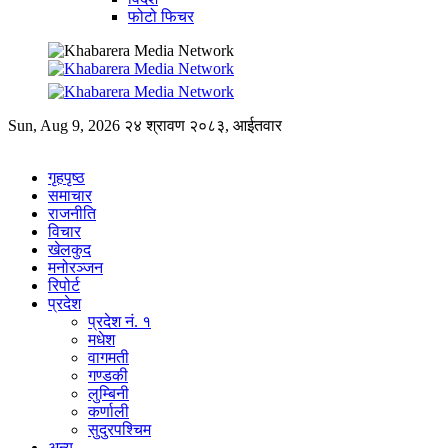
फोटो फिचर
Sun, Aug 9, 2026
२४ श्रावण २०८३, आईतवार
गृहपृष्ठ
समाचार
राजनीति
विचार
खेलकुद
मनोरञ्जन
रिपोर्ट
प्रदेश
प्रदेश नं. १
मधेश
वागमती
गण्डकी
लुम्बिनी
कर्णाली
सुदुरपश्चिम
अन्य