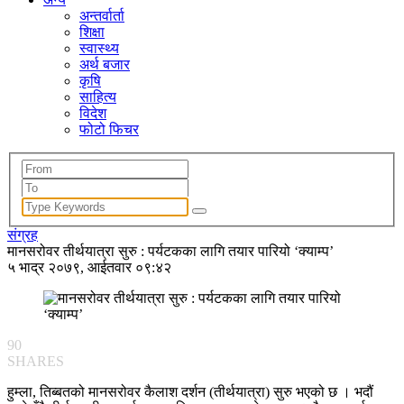
अन्तर्वार्ता
शिक्षा
स्वास्थ्य
अर्थ बजार
कृषि
साहित्य
विदेश
फोटो फिचर
संग्रह
मानसरोवर तीर्थयात्रा सुरु : पर्यटकका लागि तयार पारियो ‘क्याम्प’
५ भाद्र २०७९, आईतवार ०९:४२
90
SHARES
हुम्ला, तिब्बतको मानसरोवर कैलाश दर्शन (तीर्थयात्रा) सुरु भएको छ । भदौं