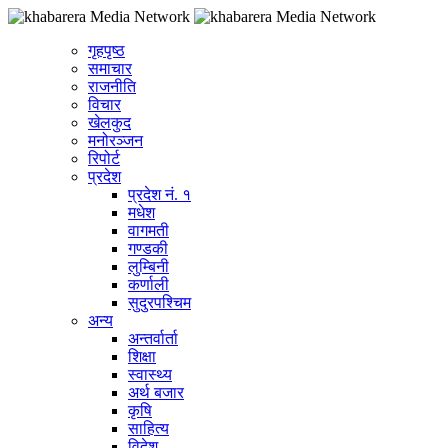
गृहपृष्ठ
समाचार
राजनीति
विचार
खेलकुद
मनोरञ्जन
रिपोर्ट
प्रदेश
प्रदेश नं. १
मधेश
वागमती
गण्डकी
लुम्बिनी
कर्णाली
सुदुरपश्चिम
अन्य
अन्तर्वार्ता
शिक्षा
स्वास्थ्य
अर्थ बजार
कृषि
साहित्य
विदेश