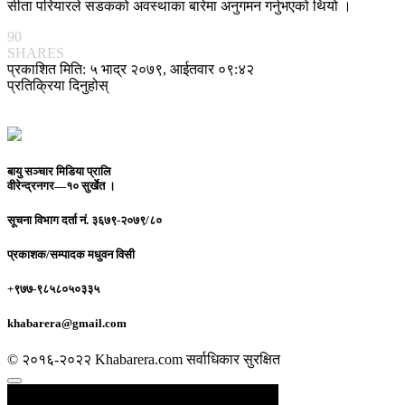
सीता परियारले सडकको अवस्थाका बारेमा अनुगमन गर्नुभएको थियो ।
90
SHARES
प्रकाशित मिति: ५ भाद्र २०७९, आईतवार ०९:४२
प्रतिक्रिया दिनुहोस्
बायु सञ्चार मिडिया प्रालि
वीरेन्द्रनगर—१० सुर्खेत ।
सूचना विभाग दर्ता नं.
३६७९-२०७९/८०
प्रकाशक/सम्पादक
मधुवन विसी
+९७७-९८५८०५०३३५
khabarera@gmail.com
© २०१६-२०२२ Khabarera.com सर्वाधिकार सुरक्षित